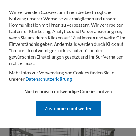
Wir verwenden Cookies, um Ihnen die bestmögliche
Nutzung unserer Webseite zu ermöglichen und unsere
Kommunikation mit Ihnen zu verbessern. Wir verarbeiten
Daten für Marketing, Analytics und Personalisierung nur,
wenn Sie uns durch Klicken auf "Zustimmen und weiter" Ihr
Einverständnis geben. Andernfalls werden durch Klick auf
KONTO
WARENKORB
MENÜ
Toggle
"technisch notwendige Cookies nutzen" mit den
navigation
gewünschten Einstellungen gesetzt und Ihr Surfverhalten
Sie sind hier:
Lager- & Transportgestelle
Gitterboxen
Zubehör für Gitterboxe
nicht erfasst.
Mehr Infos zur Verwendung von Cookies finden Sie in
unserer
Datenschutzerklärung
GITTERBOX-EINSATZWANNE
Nur technisch notwendige Cookies nutzen
ART.-NR.:
85-83-12
Zustimmen und weiter