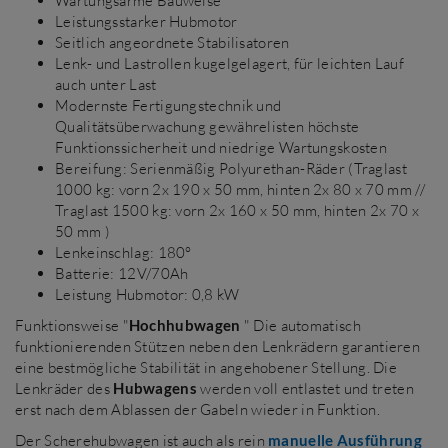
Wartungsarme Bauweise
Leistungsstarker Hubmotor
Seitlich angeordnete Stabilisatoren
Lenk- und Lastrollen kugelgelagert, für leichten Lauf
auch unter Last
Modernste Fertigungstechnik und
Qualitätsüberwachung gewährelisten höchste
Funktionssicherheit und niedrige Wartungskosten
Bereifung: Serienmäßig Polyurethan-Räder (Traglast
1000 kg: vorn 2x 190 x 50 mm, hinten 2x 80 x 70 mm //
Traglast 1500 kg: vorn 2x 160 x 50 mm, hinten 2x 70 x
50 mm )
Lenkeinschlag: 180°
Batterie: 12V/70Ah
Leistung Hubmotor: 0,8 kW
Funktionsweise "
Hochhubwagen
" Die automatisch
funktionierenden Stützen neben den Lenkrädern garantieren
eine bestmögliche Stabilität in angehobener Stellung. Die
Lenkräder des
Hubwagens
werden voll entlastet und treten
erst nach dem Ablassen der Gabeln wieder in Funktion.
Der Scherehubwagen ist auch als rein
manuelle Ausführung