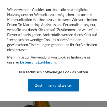
Wir verwenden Cookies, um Ihnen die bestmögliche
Nutzung unserer Webseite zu ermöglichen und unsere
Kommunikation mit Ihnen zu verbessern. Wir verarbeiten
Daten für Marketing, Analytics und Personalisierung nur,
wenn Sie uns durch Klicken auf "Zustimmen und weiter" Ihr
Einverständnis geben. Andernfalls werden durch Klick auf
KONTO
WARENKORB
MENÜ
Toggle
"technisch notwendige Cookies nutzen" mit den
navigation
gewünschten Einstellungen gesetzt und Ihr Surfverhalten
Sie sind hier:
Arbeitssicherheit
Scherenhubwagen
elektrische Scherenhubw
nicht erfasst.
Mehr Infos zur Verwendung von Cookies finden Sie in
unserer
Datenschutzerklärung
SCHERENHUBWAGEN SEMI-
Nur technisch notwendige Cookies nutzen
ELEKTRISCH
Zustimmen und weiter