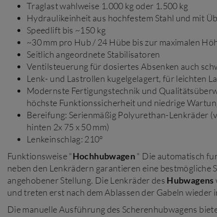
Traglast wahlweise 1.000 kg oder 1.500 kg
Hydraulikeinheit aus hochfestem Stahl und mit Üb
Speedlift bis ~150 kg
~30 mm pro Hub / 24 Hübe bis zur maximalen Hö
Seitlich angeordnete Stabilisatoren
Ventilsteuerung für dosiertes Absenken auch sch
Lenk- und Lastrollen kugelgelagert, für leichten L
Modernste Fertigungstechnik und Qualitätsüber
höchste Funktionssicherheit und niedrige Wartu
Bereifung: Serienmäßig Polyurethan-Lenkräder (v
hinten 2x 75 x 50 mm)
Lenkeinschlag: 210°
Funktionsweise "
Hochhubwagen
" Die automatisch fu
neben den Lenkrädern garantieren eine bestmögliche Sta
angehobener Stellung. Die Lenkräder des
Hubwagens
und treten erst nach dem Ablassen der Gabeln wieder i
Die manuelle Ausführung des Scherenhubwagens bietet