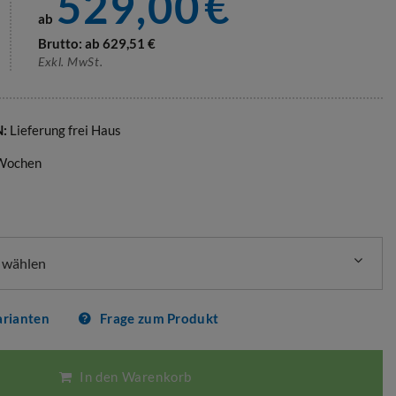
529,00
€
ab
Brutto: ab
629,51
€
Exkl. MwSt.
N:
Lieferung frei Haus
 Wochen
e wählen
arianten
Frage zum Produkt
In den Warenkorb