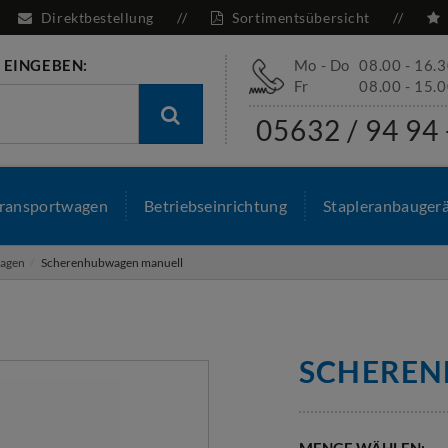
Direktbestellung
Sortimentsübersicht
 EINGEBEN:
Mo - Do
08.00 - 16.
Fr
08.00 - 15.
05632 / 94 94 
ransportwagen
Betriebseinrichtung
Stapleranbauger
wagen
Scherenhubwagen manuell
SCHEREN