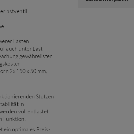
erlastventil
he
werer Lasten
auf auch unter Last
wachung gewährelisten
ngskosten
orn 2x 150 x 50 mm,
nktionierenden Stützen
bilität in
werden voll entlastet
n Funktion.
 ein optimales Preis-