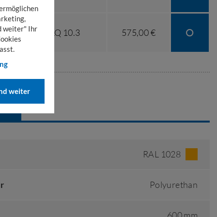
 ermöglichen
rketing,
 weiter" Ihr
PLQ 10.3
575,00 €
Cookies
asst.
ung
d weiter
EN
RAL 1028
r
Polyurethan
600 mm