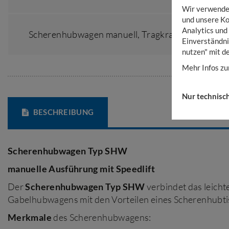
Wir verwenden
und unsere Ko
Analytics und
Scherenhubwagen manuell,
Tragkraft 1500 kg
Einverständni
nutzen" mit d
Mehr Infos zu
Nur technisc
BESCHREIBUNG
Scherenhubwagen Typ SHW
manuelle Ausführung mit Speedlift
Der
Scherenhubwagen Typ SHW
verbindet das leich
Gabelhubwagens mit den Vorteilen eines Scherenhubti
Merkmale
des Scherenhubwagens: