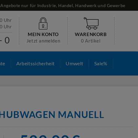
Angebote nur für Industrie, Handel, Handwerk und Gewerbe
30 Uhr
00 Uhr
MEIN KONTO
WARENKORB
- 0
Jetzt anmelden
0 Artikel
äte
Arbeitssicherheit
Umwelt
Sale%
HUBWAGEN MANUELL