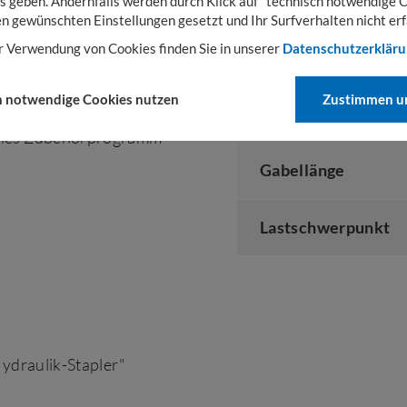
s geben. Andernfalls werden durch Klick auf "technisch notwendige 
en gewünschten Einstellungen gesetzt und Ihr Surfverhalten nicht erf
TECHNISCHE DAT
r Verwendung von Cookies finden Sie in unserer
Datenschutzerklär
cht verfahrbare
h notwendige Cookies nutzen
Zustimmen un
Tragkraft
as Handling von
iches Zubehörprogramm
Gabellänge
Lastschwerpunkt
Hydraulik-Stapler"