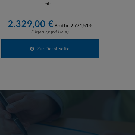
mit ...
2.329,00
€
Brutto:
2.771,51
€
(Lieferung frei Haus)
Zur Detailseite