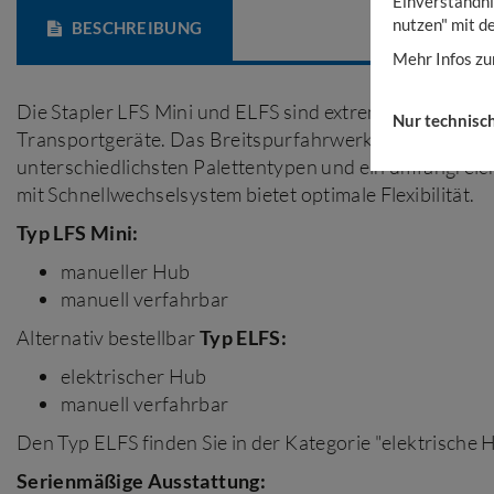
Einverständni
nutzen" mit d
BESCHREIBUNG
Mehr Infos zu
Die Stapler LFS Mini und ELFS sind extrem wendige, lei
Nur technisc
Transportgeräte. Das Breitspurfahrwerk ermöglicht d
unterschiedlichsten Palettentypen und ein umfangre
mit Schnellwechselsystem bietet optimale Flexibilität.
Typ LFS Mini:
manueller Hub
manuell verfahrbar
Alternativ bestellbar
Typ ELFS:
elektrischer Hub
manuell verfahrbar
Den Typ ELFS finden Sie in der Kategorie "elektrische 
Serienmäßige Ausstattung: