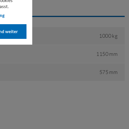
Cookies
asst.
EN
ung
d weiter
1000 kg
1150 mm
575 mm