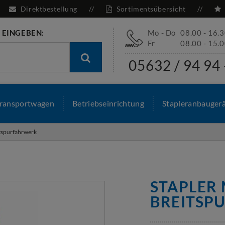
Direktbestellung
Sortimentsübersicht
 EINGEBEN:
Mo - Do
08.00 - 16.
Fr
08.00 - 15.
05632 / 94 94 
ransportwagen
Betriebseinrichtung
Stapleranbauger
itspurfahrwerk
STAPLER
BREITSP