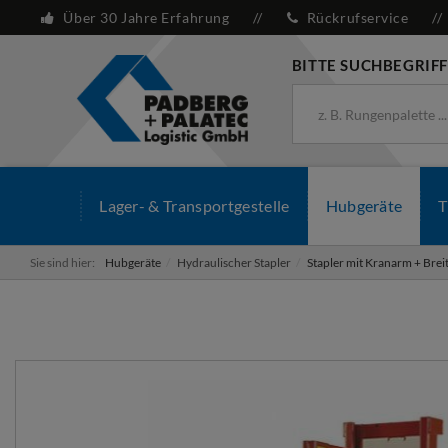
Über 30 Jahre Erfahrung
Rückrufservice
BITTE SUCHBEGRIFF
Lager- & Transportgestelle
Hubgeräte
T
Sie sind hier:
Hubgeräte
Hydraulischer Stapler
Stapler mit Kranarm + Bre