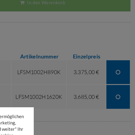
In den Warenkorb
Artikelnummer
Einzelpreis
LFSM1002H890K
3.375,00 €
LFSM1002H1620K
3.685,00 €
 ermöglichen
rketing,
 weiter" Ihr