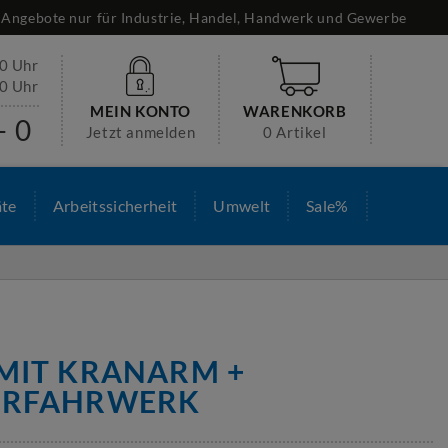
Angebote nur für Industrie, Handel, Handwerk und Gewerbe
30 Uhr
00 Uhr
MEIN KONTO
WARENKORB
- 0
Jetzt anmelden
0 Artikel
äte
Arbeitssicherheit
Umwelt
Sale%
 MIT KRANARM +
URFAHRWERK