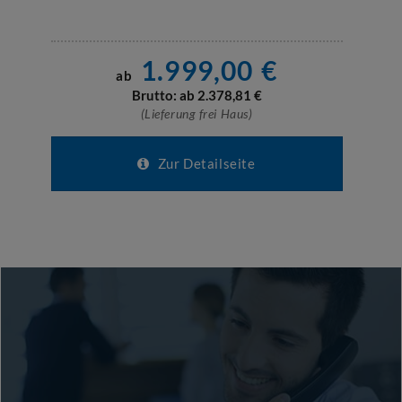
1.999,00
€
ab
Brutto: ab
2.378,81
€
(Lieferung frei Haus)
Zur Detailseite