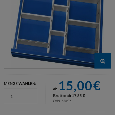
15,00
€
MENGE WÄHLEN:
ab
Brutto: ab
17,85
€
Exkl. MwSt.