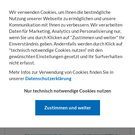
Wir verwenden Cookies, um Ihnen die bestmögliche
Nutzung unserer Webseite zu ermöglichen und unsere
Kommunikation mit Ihnen zu verbessern. Wir verarbeiten
Daten für Marketing, Analytics und Personalisierung nur,
wenn Sie uns durch Klicken auf "Zustimmen und weiter" Ihr
Einverständnis geben. Andernfalls werden durch Klick auf
KONTO
WARENKORB
MENÜ
Toggle
"technisch notwendige Cookies nutzen" mit den
navigation
gewünschten Einstellungen gesetzt und Ihr Surfverhalten
Sie sind hier:
Betriebseinrichtung
Regale
Steckregale
Regal mit Stecksyst
nicht erfasst.
Mehr Infos zur Verwendung von Cookies finden Sie in
unserer
Datenschutzerklärung
REGAL MIT STECKSYSTEM H X B
Nur technisch notwendige Cookies nutzen
2000 X 1000 MM
Zustimmen und weiter