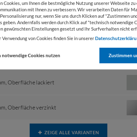
 Cookies, um Ihnen die bestmögliche Nutzung unserer Webseite zu
mm
,
Oberfläche verzinkt
mmunikation mit Ihnen zu verbessern. Wir verarbeiten Daten für Ma
 Personalisierung nur, wenn Sie uns durch Klicken auf "Zustimmen und
s geben. Andernfalls werden durch Klick auf "technisch notwendige 
en gewünschten Einstellungen gesetzt und Ihr Surfverhalten nicht erf
mm
,
Oberfläche lackiert
r Verwendung von Cookies finden Sie in unserer
Datenschutzerklär
h notwendige Cookies nutzen
Zustimmen un
mm
,
Oberfläche verzinkt
mm
,
Oberfläche lackiert
mm
,
Oberfläche verzinkt
ZEIGE ALLE VARIANTEN