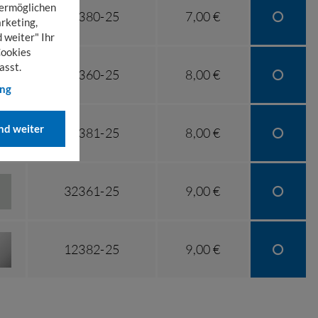
 ermöglichen
12380-25
7,00 €
rketing,
 weiter" Ihr
Cookies
asst.
32360-25
8,00 €
ung
d weiter
12381-25
8,00 €
32361-25
9,00 €
12382-25
9,00 €