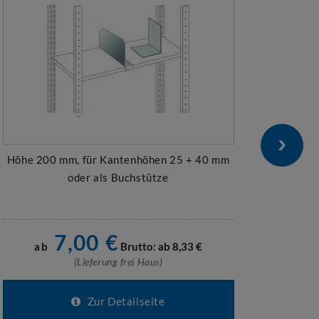
Höhe 200 mm, für Kantenhöhen 25 + 40 mm
zu
oder als Buchstütze
7,00
€
3
ab
Brutto: ab
8,33
€
ab
(Lieferung frei Haus)
Zur Detailseite