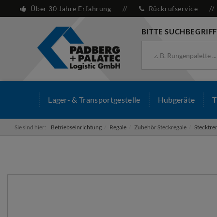
Über 30 Jahre Erfahrung
Rückrufservice
BITTE SUCHBEGRIFF
Lager- & Transportgestelle
Hubgeräte
T
Sie sind hier:
Betriebseinrichtung
Regale
Zubehör Steckregale
Stecktre