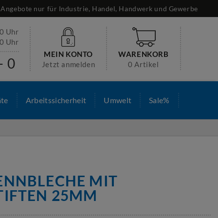
Angebote nur für Industrie, Handel, Handwerk und Gewerbe
30 Uhr
00 Uhr
MEIN KONTO
WARENKORB
- 0
Jetzt anmelden
0 Artikel
äte
Arbeitssicherheit
Umwelt
Sale%
ENNBLECHE MIT
TIFTEN 25MM