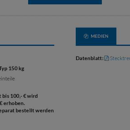
MEDIEN
Datenblatt:
Stecktre
Typ 150 kg
inteile
bis 100,- € wird
 € erhoben.
 separat bestellt werden