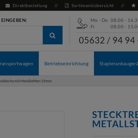
Direktbestellung
Sortimentsübersicht
 EINGEBEN:
Mo - Do
08.00 - 16.
Fr
08.00 - 15.
05632 / 94 94 
ransportwagen
Betriebseinrichtung
Stapleranbauger
nnbleche mit Metallstiften 25mm
STECKTR
METALLS