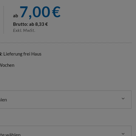
7,00
€
ab
Brutto: ab
8,33
€
Exkl. MwSt.
N:
Lieferung frei Haus
 Wochen
hlen
nte wählen