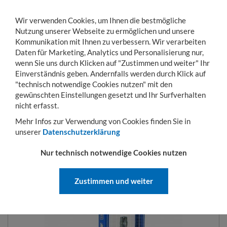
Wir verwenden Cookies, um Ihnen die bestmögliche
Nutzung unserer Webseite zu ermöglichen und unsere
Kommunikation mit Ihnen zu verbessern. Wir verarbeiten
Daten für Marketing, Analytics und Personalisierung nur,
wenn Sie uns durch Klicken auf "Zustimmen und weiter" Ihr
Einverständnis geben. Andernfalls werden durch Klick auf
KONTO
WARENKORB
MENÜ
Toggle
"technisch notwendige Cookies nutzen" mit den
navigation
gewünschten Einstellungen gesetzt und Ihr Surfverhalten
Sie sind hier:
Hubgeräte
Hydraulischer Stapler
Hydraulikstapler 1600 mm
nicht erfasst.
Mehr Infos zur Verwendung von Cookies finden Sie in
unserer
Datenschutzerklärung
HYDRAULIKSTAPLER 1600 MM
Nur technisch notwendige Cookies nutzen
ART.-NR.:
Beta M evo 120/16-2
Zustimmen und weiter