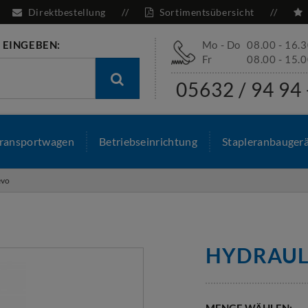
Direktbestellung
Sortimentsübersicht
 EINGEBEN:
Mo - Do
08.00 - 16.
Fr
08.00 - 15.
05632 / 94 94 
ransportwagen
Betriebseinrichtung
Stapleranbauger
evo
HYDRAUL