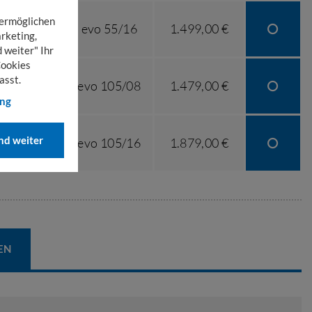
 ermöglichen
Alfa M evo 55/16
1.499,00 €
rketing,
 weiter" Ihr
Cookies
asst.
Alfa M evo 105/08
1.479,00 €
ung
d weiter
Alfa M evo 105/16
1.879,00 €
EN