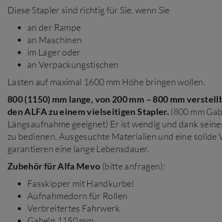
Diese Stapler sind richtig für Sie, wenn Sie
an der Rampe
an Maschinen
im Lager oder
an Verpackungstischen
Lasten auf maximal 1600 mm Höhe bringen wollen.
800 (1150) mm lange, von 200 mm – 800 mm verstel
den ALFA zu einem vielseitigen Stapler.
(800 mm Gabel
Längsaufnahme geeignet) Er ist wendig und dank seiner
zu bedienen. Ausgesuchte Materialien und eine solide
garantieren eine lange Lebensdauer.
Zubehör für Alfa Mevo
(bitte anfragen):
Fasskipper mit Handkurbel
Aufnahmedorn für Rollen
Verbreitertes Fahrwerk
Gabeln 1150 mm