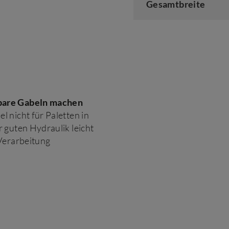
Gesamtbreite
lbare Gabeln machen
 nicht für Paletten in
 guten Hydraulik leicht
 Verarbeitung