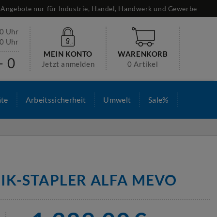
Angebote nur für Industrie, Handel, Handwerk und Gewerbe
30 Uhr
00 Uhr
MEIN KONTO
WARENKORB
- 0
Jetzt anmelden
0 Artikel
äte
Arbeitssicherheit
Umwelt
Sale%
IK-STAPLER ALFA MEVO