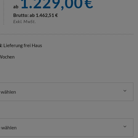
1.229,00
€
ab
Brutto: ab
1.462,51
€
Exkl. MwSt.
N:
Lieferung frei Haus
 Wochen
e wählen
 wählen