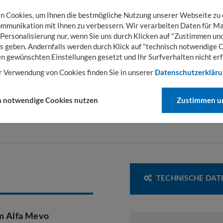
 Cookies, um Ihnen die bestmögliche Nutzung unserer Webseite zu
00 mm
mmunikation mit Ihnen zu verbessern. Wir verarbeiten Daten für Ma
 Personalisierung nur, wenn Sie uns durch Klicken auf "Zustimmen und
s geben. Andernfalls werden durch Klick auf "technisch notwendige 
en gewünschten Einstellungen gesetzt und Ihr Surfverhalten nicht erf
00 mm
r Verwendung von Cookies finden Sie in unserer
Datenschutzerklär
h notwendige Cookies nutzen
Zustimmen un
600 mm
TECHNISCHE DAT
m Alfa Mevo