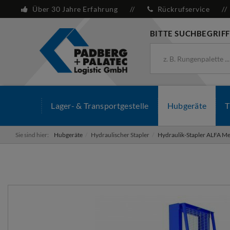
Über 30 Jahre Erfahrung
Rückrufservice
BITTE SUCHBEGRIFF
Lager- & Transportgestelle
Hubgeräte
T
Sie sind hier:
Hubgeräte
Hydraulischer Stapler
Hydraulik-Stapler ALFA M