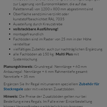
zur Lagerung von Euronormkästen, die auf das
Palettenmaß von 1200 x 800 mm abgestimmt sind
Oberfläche sendzimirverzinkt oder
kunststoffbeschichtet RAL 7035
Aussteifung durch Kreuzstrebe
vollsteckbare Ausführung!
montagefreundlich
Fachböden sind im Raster von 25 mm in der Höhe
verstellbar
vielfältiges Zubehör, auch zur nachträglichen Ergänzung
alle Fachböden ab 150 kg:
Multi
Plus
mit
Systemlochung
Planungshinweis:
Grundregal: Nennlänge + 60 mm
Anbauregal: Nennlänge + 6 mm Rahmentiefe gesamt:
Nenntiefe + 35 mm
Ergänzen Sie Ihr Regal mit unserem speziellem
Zubehör für
Steckregale
oder mit weiteren Zusatzböden.
Hinweis:
Die Preise der Zusatzböden gelten nur bei
Bestellung eines Regals. Im Falle einer Einzelbestellung
können Versandkosten nachträglich hinzukommen.