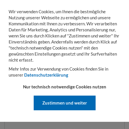
Wir verwenden Cookies, um Ihnen die bestmögliche
Nutzung unserer Webseite zu ermöglichen und unsere
Kommunikation mit Ihnen zu verbessern. Wir verarbeiten
Daten für Marketing, Analytics und Personalisierung nur,
wenn Sie uns durch Klicken auf "Zustimmen und weiter" Ihr
Einverständnis geben. Andernfalls werden durch Klick auf
KONTO
WARENKORB
MENÜ
Toggle
"technisch notwendige Cookies nutzen" mit den
navigation
gewünschten Einstellungen gesetzt und Ihr Surfverhalten
Sie sind hier:
Betriebseinrichtung
Regale
Steckregale
Zusatzboden verzinkt
nicht erfasst.
Mehr Infos zur Verwendung von Cookies finden Sie in
unserer
Datenschutzerklärung
ZUSATZBODEN VERZINKT | 250
Nur technisch notwendige Cookies nutzen
KG | 600 MM
Zustimmen und weiter
ART.-NR.:
17660-B