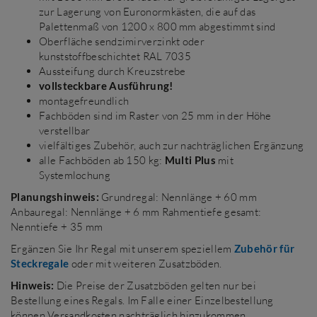
zur Lagerung von Euronormkästen, die auf das
Palettenmaß von 1200 x 800 mm abgestimmt sind
Oberfläche sendzimirverzinkt oder
kunststoffbeschichtet RAL 7035
Aussteifung durch Kreuzstrebe
vollsteckbare Ausführung!
montagefreundlich
Fachböden sind im Raster von 25 mm in der Höhe
verstellbar
vielfältiges Zubehör, auch zur nachträglichen Ergänzung
alle Fachböden ab 150 kg:
Multi
Plus
mit
Systemlochung
Planungshinweis:
Grundregal: Nennlänge + 60 mm
Anbauregal: Nennlänge + 6 mm Rahmentiefe gesamt:
Nenntiefe + 35 mm
Ergänzen Sie Ihr Regal mit unserem speziellem
Zubehör für
Steckregale
oder mit weiteren Zusatzböden.
Hinweis:
Die Preise der Zusatzböden gelten nur bei
Bestellung eines Regals. Im Falle einer Einzelbestellung
können Versandkosten nachträglich hinzukommen.