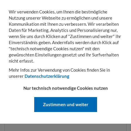
Wir verwenden Cookies, um Ihnen die bestmögliche
Nutzung unserer Webseite zu ermöglichen und unsere
Kommunikation mit Ihnen zu verbessern. Wir verarbeiten
Daten für Marketing, Analytics und Personalisierung nur,
wenn Sie uns durch Klicken auf "Zustimmen und weiter" Ihr
Einverständnis geben. Andernfalls werden durch Klick auf
KONTO
WARENKORB
MENÜ
Toggle
"technisch notwendige Cookies nutzen" mit den
navigation
gewünschten Einstellungen gesetzt und Ihr Surfverhalten
Sie sind hier:
Betriebseinrichtung
Regale
Steckregale
Zusatzboden RAL 703
nicht erfasst.
Mehr Infos zur Verwendung von Cookies finden Sie in
unserer
Datenschutzerklärung
ZUSATZBODEN RAL 7035 | 150
Nur technisch notwendige Cookies nutzen
KG | 800 MM
Zustimmen und weiter
ART.-NR.:
37580-B