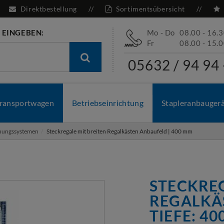
Direktbestellung
Sortimentsübersicht
 EINGEBEN:
Mo - Do
08.00 - 16.
Fr
08.00 - 15.
05632 / 94 94 
ransportwagen
Betriebseinrichtung
Stapleranbauger
dnungssystemen
Steckregale mit breiten Regalkästen Anbaufeld | 400 mm
STECKREG
REGALKÄS
TIEFE: 4