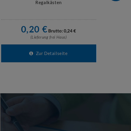
Regalkästen
0,20
€
1
Brutto:
0,24
€
(Lieferung frei Haus)
Zur Detailseite