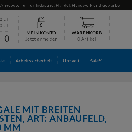
Angebote nur für Industrie, Handel, Handwerk und Gewerbe
30 Uhr
00 Uhr
MEIN KONTO
WARENKORB
- 0
Jetzt anmelden
0 Artikel
äte
Arbeitssicherheit
Umwelt
Sale%
ALE MIT BREITEN
TEN, ART: ANBAUFELD,
00 MM