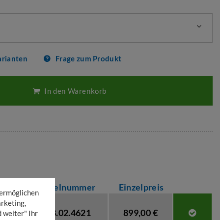
arianten
Frage zum Produkt
In den Warenkorb
Artikelnummer
Einzelpreis
 ermöglichen
rketing,
5208.02.4621
899,00 €
 weiter" Ihr