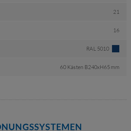
21
16
RAL 5010
60 Kästen B240xH65 mm
RDNUNGSSYSTEMEN