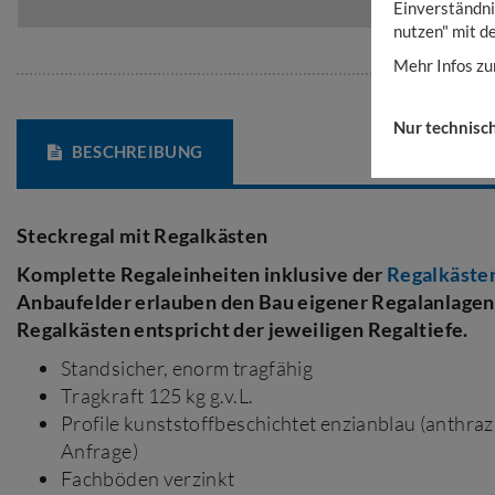
Einverständni
nutzen" mit d
Mehr Infos zu
Nur technisc
BESCHREIBUNG
Steckregal mit Regalkästen
Komplette Regaleinheiten inklusive der
Regalkäste
Anbaufelder erlauben den Bau eigener Regalanlagen.
Regalkästen entspricht der jeweiligen Regaltiefe.
Standsicher, enorm tragfähig
Tragkraft 125 kg g.v.L.
Profile kunststoffbeschichtet enzianblau (anthra
Anfrage)
Fachböden verzinkt