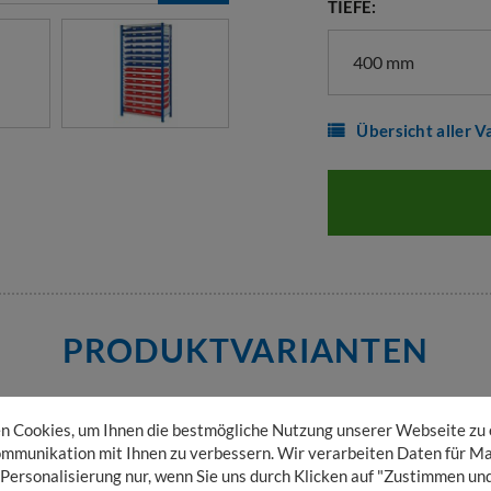
TIEFE:
400 mm
Übersicht aller V
PRODUKTVARIANTEN
 Cookies, um Ihnen die bestmögliche Nutzung unserer Webseite zu
mmunikation mit Ihnen zu verbessern. Wir verarbeiten Daten für Ma
feld
,
Tiefe 400 mm
 Personalisierung nur, wenn Sie uns durch Klicken auf "Zustimmen und