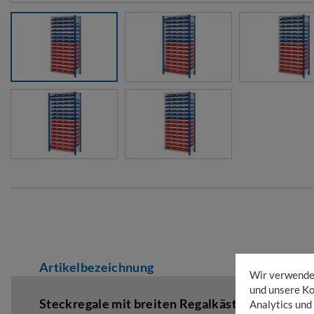
Artikelbezeichnung
Wir verwenden
und unsere Ko
Steckregale mit breiten Regalkästen,
Art Anbau
Analytics und