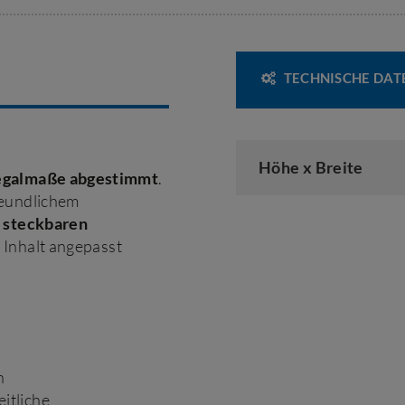
TECHNISCHE DAT
Höhe x Breite
Regalmaße abgestimmt
.
reundlichem
e
steckbaren
n Inhalt angepasst
n
eitliche