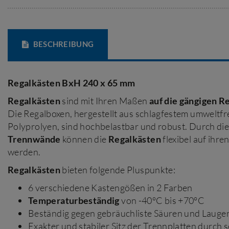
BESCHREIBUNG
Regalkästen BxH 240 x 65 mm
Regalkästen
sind mit Ihren Maßen
auf die gängigen 
Die Regalboxen, hergestellt aus schlagfestem umweltf
Polyprolyen, sind hochbelastbar und robust. Durch di
Trennwände
können die
Regalkästen
flexibel auf ihre
werden.
Regalkästen
bieten folgende Pluspunkte:
6 verschiedene Kastengößen in 2 Farben
Temperaturbeständig
von -40°C bis +70°C
Beständig gegen gebräuchliste Säuren und Lauge
Exakter und stabiler Sitz der Trennplatten durch s