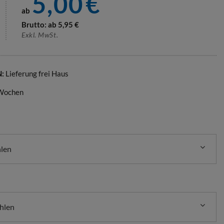
5,00
€
ab
Brutto: ab
5,95
€
Exkl. MwSt.
N:
Lieferung frei Haus
 Wochen
hlen
hlen