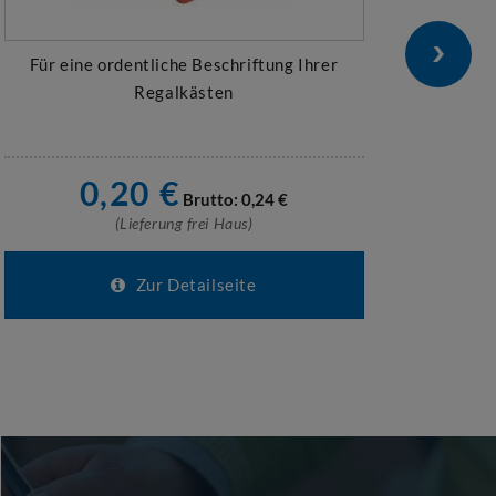
Für eine ordentliche Beschriftung Ihrer
Für O
Regalkästen
0,20
€
1
Brutto:
0,24
€
(Lieferung frei Haus)
Zur Detailseite