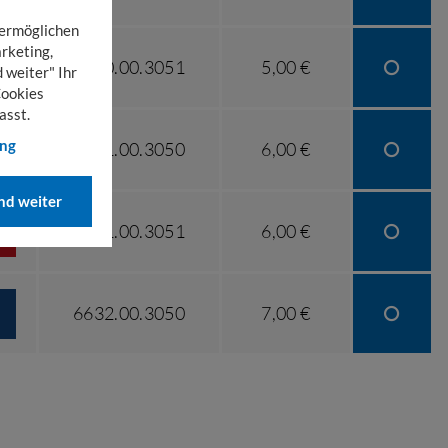
 ermöglichen
rketing,
6630.00.3051
5,00 €
 weiter" Ihr
Cookies
asst.
ung
6631.00.3050
6,00 €
d weiter
6631.00.3051
6,00 €
6632.00.3050
7,00 €