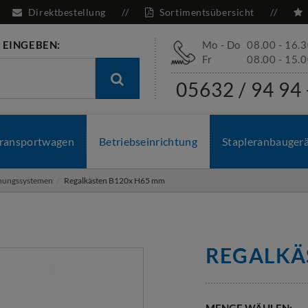
Direktbestellung
Sortimentsübersicht
 EINGEBEN:
Mo - Do
08.00 - 16.
Fr
08.00 - 15.
05632 / 94 94 
ransportwagen
Betriebseinrichtung
Stapleranbauger
dnungssystemen
Regalkästen B120x H65 mm
REGALKÄ