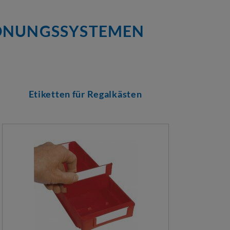
RDNUNGSSYSTEMEN
Etiketten für Regalkästen
Trenn