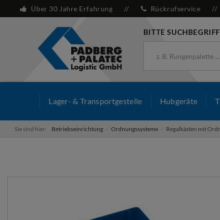
Über 30 Jahre Erfahrung
Rückrufservice
BITTE SUCHBEGRIFF
Lager- & Transportgestelle
Hubgeräte
T
Sie sind hier:
Betriebseinrichtung
Ordnungssysteme
Regalkästen mit Or