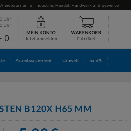
Angebote nur für Industrie, Handel, Handwerk und Gewerbe
30 Uhr
00 Uhr
MEIN KONTO
WARENKORB
- 0
Jetzt anmelden
0 Artikel
äte
Arbeitssicherheit
Umwelt
Sale%
STEN B120X H65 MM