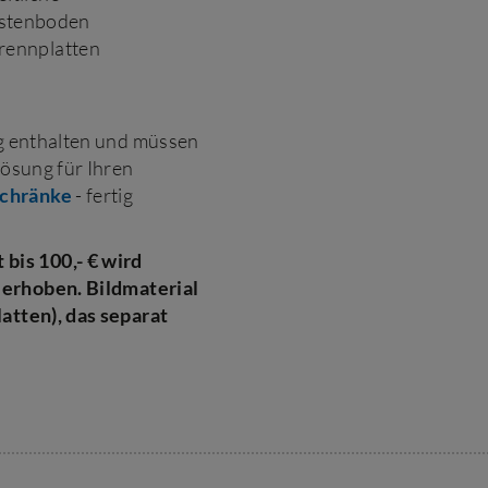
astenboden
Trennplatten
ng enthalten und müssen
Lösung für Ihren
chränke
- fertig
bis 100,- € wird
 erhoben.
Bildmateria
l
latten), das separat