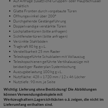
Auf Anfrage zusätzliche Gruppen- oder Hauptschlüssel
erhältlich
Glatte Fronten durch vorgebaute Türen
Öffnungswinkel über 200°
Durchgehende Gestängeführung
Doppelwandige verstärkte Türen
Lochplattentüren (bitte anfragen)
Sichtfenstertüren (bitte anfragen)
Verzinkte Stahlböden
Tragkraft 80 kg g.v.L.
Verstellbarkeit 25 mm Raster
Teleskopgeführte Schubladen mit Vollauszug
Teleskopschienen geführte Vertikalauszüge mit
beidseitiger Rasterplan Systemlochung
Auszugsbelastung 100 kg g.v.L.
Nutzfläche: 428 x 1720 mm / 12 x 46 Löcher
Nutztiefe: 90 mm, je Seite
Wichtig: Lieferung ohne Bestückung! Die Abbildungen
können Verwendungsbeispiele mit
Werkzeughaltern,Lagersichtkästen o.ä. zeigen, die nicht im
Lieferumfang enthalten sind.