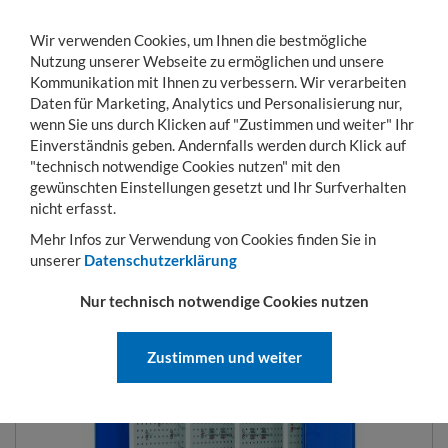
Wir verwenden Cookies, um Ihnen die bestmögliche
Nutzung unserer Webseite zu ermöglichen und unsere
Kommunikation mit Ihnen zu verbessern. Wir verarbeiten
Daten für Marketing, Analytics und Personalisierung nur,
wenn Sie uns durch Klicken auf "Zustimmen und weiter" Ihr
Einverständnis geben. Andernfalls werden durch Klick auf
KONTO
WARENKORB
MENÜ
Toggle
"technisch notwendige Cookies nutzen" mit den
navigation
gewünschten Einstellungen gesetzt und Ihr Surfverhalten
Sie sind hier:
Betriebseinrichtung
Schränke
Schwerlastschränke
Schwerlas
nicht erfasst.
Mehr Infos zur Verwendung von Cookies finden Sie in
unserer
Datenschutzerklärung
SCHWERLASTSCHRANK MIT
Nur technisch notwendige Cookies nutzen
VERTIKALAUSZÜGEN
Zustimmen und weiter