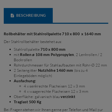
BESCHREIBUNG
Rollbehälter mit Stahlrollpalette 710 x 800 x 1640 mm
Der Stahlrollbehälter bestehet aus:
Stahlrollpalette
710 x 800 mm
mit
Rollen ø 108 mm Polypropylen
, 2 Lenkrollen / 2
Bockrollen
Rohrdurchmesser für Stahlaufbauten mit Rohr-Ø 22 mm
2 Seitengitter
Nutzhöhe 1460 mm
(bis zu 4
Einlegeböden möglich)
Ausfachung:
4 x senkrechte Flacheisen 12 x 3 mm
4 x waagerechte Flacheisen 12 x 3 mm
Oberfläche: galvanisch blau
verzinkt
Traglast 500 Kg
Bei Fragen stehen wir Ihnen gerne per Telefon und Mail zur