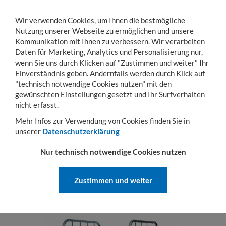
Wir verwenden Cookies, um Ihnen die bestmögliche
Nutzung unserer Webseite zu ermöglichen und unsere
Kommunikation mit Ihnen zu verbessern. Wir verarbeiten
Daten für Marketing, Analytics und Personalisierung nur,
wenn Sie uns durch Klicken auf "Zustimmen und weiter" Ihr
Einverständnis geben. Andernfalls werden durch Klick auf
KONTO
WARENKORB
MENÜ
Toggle
"technisch notwendige Cookies nutzen" mit den
navigation
gewünschten Einstellungen gesetzt und Ihr Surfverhalten
Sie sind hier:
Transportwagen
Rollbehälter
Rollbehälter mit Stahlböden
2-
nicht erfasst.
Mehr Infos zur Verwendung von Cookies finden Sie in
unserer
Datenschutzerklärung
ROLLBEHÄLTER MIT
Nur technisch notwendige Cookies nutzen
STAHLROLLPALETTE 710 X 800
MM 2SEITIG MIT STAHLBODEN
Zustimmen und weiter
ART.-NR.:
MB2AC1460CS03101