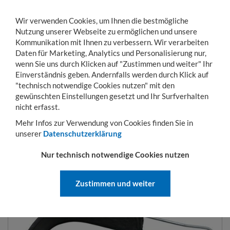
Wir verwenden Cookies, um Ihnen die bestmögliche
Nutzung unserer Webseite zu ermöglichen und unsere
Kommunikation mit Ihnen zu verbessern. Wir verarbeiten
Daten für Marketing, Analytics und Personalisierung nur,
wenn Sie uns durch Klicken auf "Zustimmen und weiter" Ihr
Einverständnis geben. Andernfalls werden durch Klick auf
KONTO
WARENKORB
MENÜ
Toggle
"technisch notwendige Cookies nutzen" mit den
navigation
gewünschten Einstellungen gesetzt und Ihr Surfverhalten
Sie sind hier:
Transportwagen
Rollbehälter
Rollen und Zubehör
Gummispa
nicht erfasst.
Mehr Infos zur Verwendung von Cookies finden Sie in
unserer
Datenschutzerklärung
GUMMISPANNGURT
Nur technisch notwendige Cookies nutzen
Zustimmen und weiter