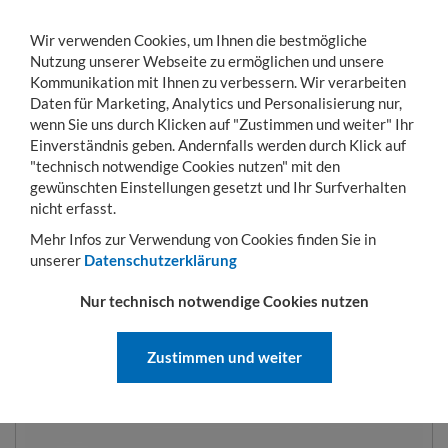
Wir verwenden Cookies, um Ihnen die bestmögliche
Nutzung unserer Webseite zu ermöglichen und unsere
Kommunikation mit Ihnen zu verbessern. Wir verarbeiten
Daten für Marketing, Analytics und Personalisierung nur,
wenn Sie uns durch Klicken auf "Zustimmen und weiter" Ihr
Einverständnis geben. Andernfalls werden durch Klick auf
KONTO
WARENKORB
MENÜ
Toggle
"technisch notwendige Cookies nutzen" mit den
navigation
gewünschten Einstellungen gesetzt und Ihr Surfverhalten
Sie sind hier:
Transportwagen
Rollbehälter
Rollbehälter mit Kunststoffböden
nicht erfasst.
Mehr Infos zur Verwendung von Cookies finden Sie in
unserer
Datenschutzerklärung
KUNSTSTOFFZWISCHENBODEN
Nur technisch notwendige Cookies nutzen
FÜR ROLLBEHÄLTER 682 X 815
MM MIT 2 SEITENGITTER, 1
Zustimmen und weiter
RÜCKWAND