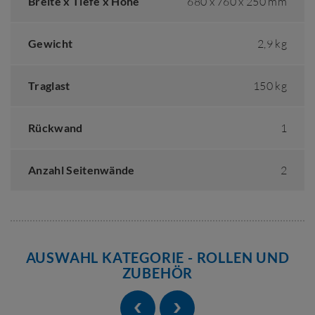
Breite x Tiefe x Höhe
680 x 760 x 250 mm
Gewicht
2,9 kg
Traglast
150 kg
Rückwand
1
Anzahl Seitenwände
2
AUSWAHL KATEGORIE - ROLLEN UND
ZUBEHÖR