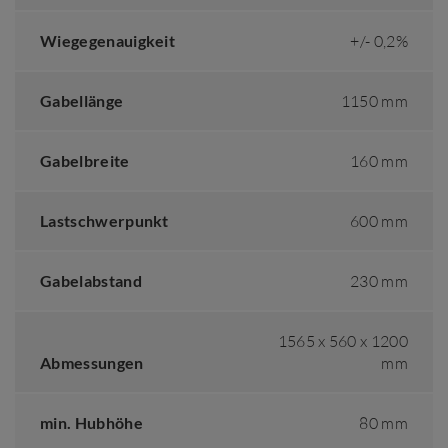
Wiegegenauigkeit
+/- 0,2%
Gabellänge
1150 mm
Gabelbreite
160 mm
Lastschwerpunkt
600 mm
Gabelabstand
230 mm
1565 x 560 x 1200
Abmessungen
mm
min. Hubhöhe
80 mm