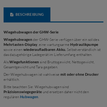
BESCHREIBUNG
Wiegehubwagen
der GHW-Serie
Wiegehubwagen
der GHW-Serie verfügen über ein solides
Mehrtasten-Display
, eine wartungsarme
Hydraulikpumpe
sowie einen
wiederaufladbaren Akku.
Selbstverständlich ist
das dazugehörige Ladegerät im Lieferumfang enthalten.
Als
Wiegefunktionen
sind Bruttogewicht, Nettogewicht,
Gesamtgewicht und Tara gegeben.
Der Wiegehubwagen ist wahlweise
mit oder ohne Drucker
erhältlich.
Bitte beachten Sie: Wiegehubwagen sind
Präzisionswiegegeräte
und ersetzen daher nicht den
regulären
Hubwagen
.