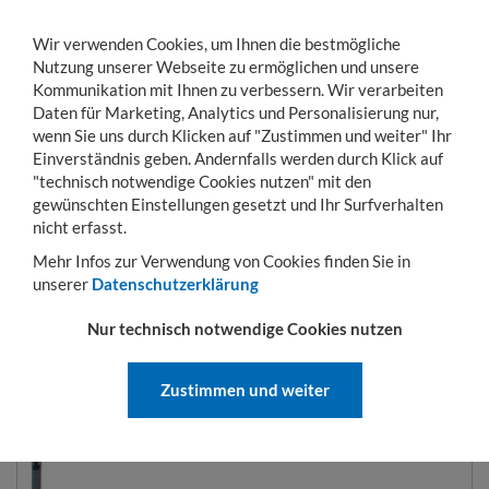
Wir verwenden Cookies, um Ihnen die bestmögliche
Nutzung unserer Webseite zu ermöglichen und unsere
Kommunikation mit Ihnen zu verbessern. Wir verarbeiten
Daten für Marketing, Analytics und Personalisierung nur,
wenn Sie uns durch Klicken auf "Zustimmen und weiter" Ihr
Einverständnis geben. Andernfalls werden durch Klick auf
KONTO
WARENKORB
MENÜ
Toggle
"technisch notwendige Cookies nutzen" mit den
navigation
gewünschten Einstellungen gesetzt und Ihr Surfverhalten
Sie sind hier:
Hubgeräte
Wiegehubwagen
Wiegehubwagen GHW-Serie
nicht erfasst.
Mehr Infos zur Verwendung von Cookies finden Sie in
unserer
Datenschutzerklärung
WIEGEHUBWAGEN GHW-SERIE
Nur technisch notwendige Cookies nutzen
Zustimmen und weiter