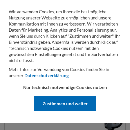
Wir verwenden Cookies, um Ihnen die bestmögliche
Nutzung unserer Webseite zu ermöglichen und unsere
Kommunikation mit Ihnen zu verbessern. Wir verarbeiten
Daten für Marketing, Analytics und Personalisierung nur,
wenn Sie uns durch Klicken auf "Zustimmen und weiter" Ihr
Einverständnis geben. Andernfalls werden durch Klick auf
KONTO
WARENKORB
MENÜ
Toggle
"technisch notwendige Cookies nutzen" mit den
navigation
gewünschten Einstellungen gesetzt und Ihr Surfverhalten
Sie sind hier:
Hubgeräte
Wiegehubwagen
Elektro-Hubwagen ESL15-SC mit 
nicht erfasst.
Mehr Infos zur Verwendung von Cookies finden Sie in
unserer
Datenschutzerklärung
ELEKTRO-HUBWAGEN ESL15-SC
Nur technisch notwendige Cookies nutzen
MIT WAAGE
Zustimmen und weiter
ART.-NR.:
ESL15-SC