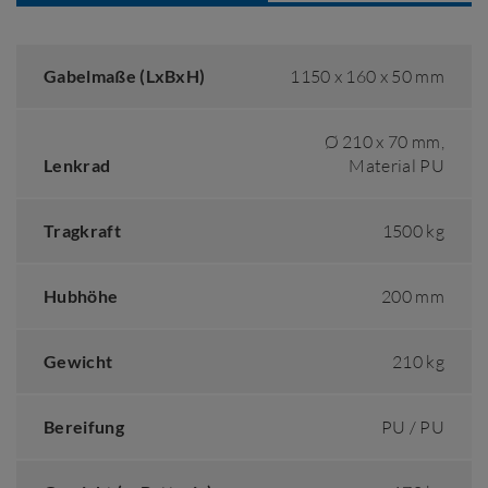
Gabelmaße (LxBxH)
1150 x 160 x 50 mm
Ø 210 x 70 mm,
Lenkrad
Material PU
Tragkraft
1500 kg
Hubhöhe
200 mm
Gewicht
210 kg
Bereifung
PU / PU