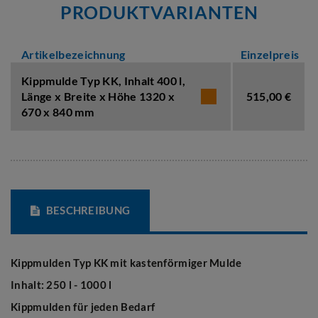
PRODUKTVARIANTEN
Artikelbezeichnung
Einzelpreis
Kippmulde Typ KK,
Inhalt 400 l
,
Länge x Breite x Höhe 1320 x
515,00 €
670 x 840 mm
BESCHREIBUNG
Kippmulden Typ KK mit kastenförmiger Mulde
Inhalt: 250 l - 1000 l
Kippmulden für jeden Bedarf