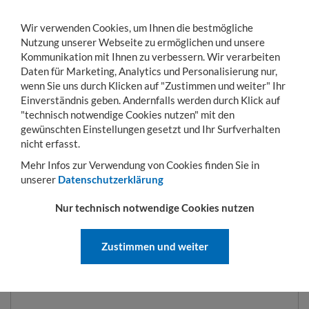
Wir verwenden Cookies, um Ihnen die bestmögliche
Nutzung unserer Webseite zu ermöglichen und unsere
Kommunikation mit Ihnen zu verbessern. Wir verarbeiten
Daten für Marketing, Analytics und Personalisierung nur,
wenn Sie uns durch Klicken auf "Zustimmen und weiter" Ihr
Einverständnis geben. Andernfalls werden durch Klick auf
KONTO
WARENKORB
MENÜ
Toggle
"technisch notwendige Cookies nutzen" mit den
navigation
gewünschten Einstellungen gesetzt und Ihr Surfverhalten
Sie sind hier:
Hubgeräte
Sammelbehälter
Kippmulde Typ KK 400 l | 1320 x 6
nicht erfasst.
Mehr Infos zur Verwendung von Cookies finden Sie in
unserer
Datenschutzerklärung
KIPPMULDE TYP KK 400 L | 1320
Nur technisch notwendige Cookies nutzen
X 670 X 840 MM | RAL 2000
Zustimmen und weiter
ART.-NR.:
KK 400-2000