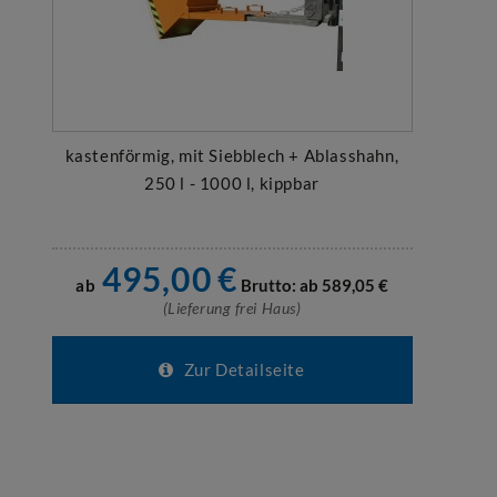
kastenförmig, mit Siebblech + Ablasshahn,
250 l - 1000 l, kippbar
495,00
€
ab
Brutto: ab
589,05
€
(Lieferung frei Haus)
Zur Detailseite