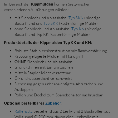
Im Bereich der
Kippmulden
können Sie zwischen
verschiedenen Ausührungen wählen:
mit Siebblech und Ablasshahn:
Typ SKN
(niedrige
Bauart) und und
Typ SKK
(kastenfömige Mulde)
ohne Siebblech und Ablasshahn:
Typ KN
(niedrige
Bauart) und Typ KK (kastenförmige Mulde)
Produktdetails der Kippmulden Typ KK und KN:
Robuste Stahlblechkonstruktion mit Randverstärkung
Kippbar gelagerte Mulde mit Handgriff
OHNE
Siebblech und Ablasshahn
Grundrahmen mit Einfahrtaschen
mittels Stapler leicht versetzbar
Öl- und wasserdicht verschweißt
Sicherung gegen unbeabsichtigtes Abrutschen und
Auskippen
Rollen und Deckel zum Spänebehälter nachrüstbar
Optional bestellbares
Zubehör
:
Rollensatz
bestehend aus 2 Lenk- und 2 Bockrollen aus
Vollgummi Ø 200 mm, davon eine Lenkrolle mit