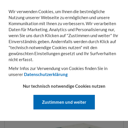
Wir verwenden Cookies, um Ihnen die bestmögliche
Nutzung unserer Webseite zu ermöglichen und unsere
Kommunikation mit Ihnen zu verbessern. Wir verarbeiten
Daten für Marketing, Analytics und Personalisierung nur,
wenn Sie uns durch Klicken auf "Zustimmen und weiter" Ihr
Einverständnis geben. Andernfalls werden durch Klick auf
KONTO
WARENKORB
MENÜ
Toggle
"technisch notwendige Cookies nutzen" mit den
navigation
gewünschten Einstellungen gesetzt und Ihr Surfverhalten
Sie sind hier:
Stapleranbaugeräte
Späne-Handling
Zubehör für Kippmulden 
nicht erfasst.
Mehr Infos zur Verwendung von Cookies finden Sie in
unserer
Datenschutzerklärung
ZUBEHÖR FÜR KIPPMULDEN TYP
Nur technisch notwendige Cookies nutzen
KK UND SKK
Zustimmen und weiter