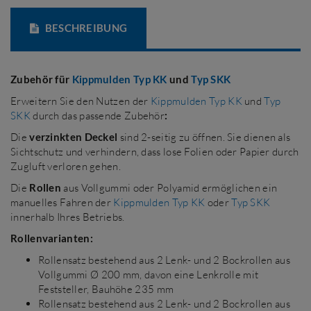
BESCHREIBUNG
Zubehör für
Kippmulden Typ KK
und
Typ SKK
Erweitern Sie den Nutzen der
Kippmulden Typ KK
und
Typ
SKK
durch das passende Zubehör
:
Die
verzinkten Deckel
sind 2-seitig zu öffnen. Sie dienen als
Sichtschutz und verhindern, dass lose Folien oder Papier durch
Zugluft verloren gehen.
Die
Rollen
aus Vollgummi oder Polyamid ermöglichen ein
manuelles Fahren der
Kippmulden Typ KK
oder
Typ SKK
innerhalb Ihres Betriebs.
Rollenvarianten:
Rollensatz bestehend aus 2 Lenk- und 2 Bockrollen aus
Vollgummi Ø 200 mm, davon eine Lenkrolle mit
Feststeller, Bauhöhe 235 mm
Rollensatz bestehend aus 2 Lenk- und 2 Bockrollen aus