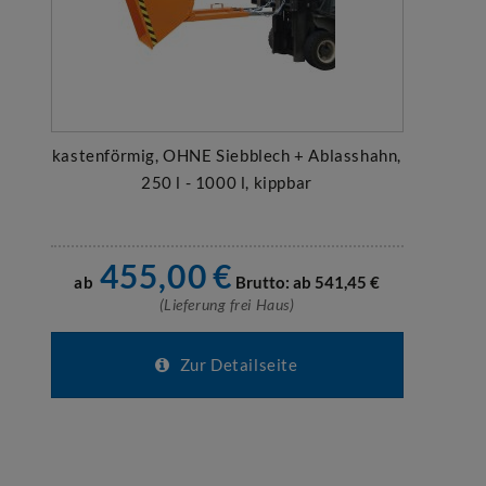
kastenförmig, OHNE Siebblech + Ablasshahn,
250 l - 1000 l, kippbar
455,00
€
ab
Brutto: ab
541,45
€
(Lieferung frei Haus)
Zur Detailseite