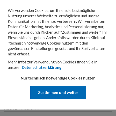
Wir verwenden Cookies, um Ihnen die bestmögliche
Nutzung unserer Webseite zu ermöglichen und unsere
Kommunikation mit Ihnen zu verbessern. Wir verarbeiten
Daten für Marketing, Analytics und Personalisierung nur,
wenn Sie uns durch Klicken auf "Zustimmen und weiter" Ihr
Einverständnis geben. Andernfalls werden durch Klick auf
KONTO
WARENKORB
MENÜ
Toggle
"technisch notwendige Cookies nutzen" mit den
navigation
gewünschten Einstellungen gesetzt und Ihr Surfverhalten
Sie sind hier:
Betriebseinrichtung
Regale
Zubehör Steckregale
Stecktrennb
nicht erfasst.
Mehr Infos zur Verwendung von Cookies finden Sie in
unserer
Datenschutzerklärung
STECKTRENNBLECH
Nur technisch notwendige Cookies nutzen
FREIHSTEHEND FÜR
KANTENHÖHE 40 MM / BODEN
Zustimmen und weiter
250 KG | 500 MM
ART.-NR.:
33437-40