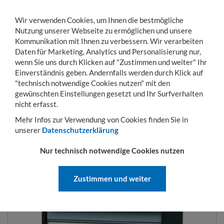
Wir verwenden Cookies, um Ihnen die bestmögliche
Nutzung unserer Webseite zu ermöglichen und unsere
Kommunikation mit Ihnen zu verbessern. Wir verarbeiten
Daten für Marketing, Analytics und Personalisierung nur,
wenn Sie uns durch Klicken auf "Zustimmen und weiter" Ihr
Einverständnis geben. Andernfalls werden durch Klick auf
KONTO
WARENKORB
MENÜ
Toggle
"technisch notwendige Cookies nutzen" mit den
navigation
gewünschten Einstellungen gesetzt und Ihr Surfverhalten
Sie sind hier:
Betriebseinrichtung
Arbeitsplatzsysteme CompactLine
Schubla
nicht erfasst.
Mehr Infos zur Verwendung von Cookies finden Sie in
unserer
Datenschutzerklärung
SCHUBLADENSCHRÄNKE BREITE
Nur technisch notwendige Cookies nutzen
700
Zustimmen und weiter