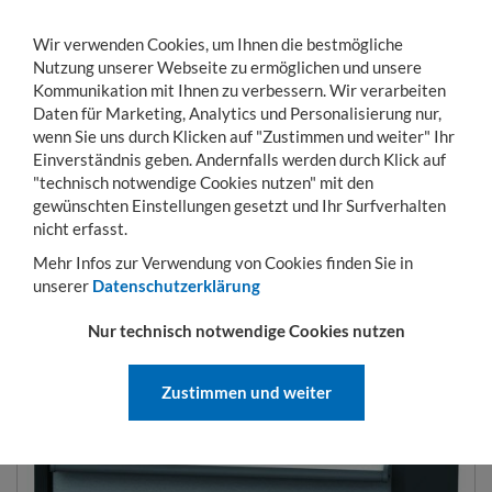
Wir verwenden Cookies, um Ihnen die bestmögliche
Nutzung unserer Webseite zu ermöglichen und unsere
Kommunikation mit Ihnen zu verbessern. Wir verarbeiten
Daten für Marketing, Analytics und Personalisierung nur,
wenn Sie uns durch Klicken auf "Zustimmen und weiter" Ihr
Einverständnis geben. Andernfalls werden durch Klick auf
KONTO
WARENKORB
MENÜ
Toggle
"technisch notwendige Cookies nutzen" mit den
navigation
gewünschten Einstellungen gesetzt und Ihr Surfverhalten
Sie sind hier:
Betriebseinrichtung
Arbeitsplatzsysteme CompactLine
Schubla
nicht erfasst.
Mehr Infos zur Verwendung von Cookies finden Sie in
unserer
Datenschutzerklärung
SCHUBLADENSCHRÄNKE BREITE
Nur technisch notwendige Cookies nutzen
600
Zustimmen und weiter