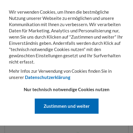
Wir verwenden Cookies, um Ihnen die bestmögliche
Nutzung unserer Webseite zu ermöglichen und unsere
Kommunikation mit Ihnen zu verbessern. Wir verarbeiten
Daten für Marketing, Analytics und Personalisierung nur,
wenn Sie uns durch Klicken auf "Zustimmen und weiter" Ihr
Einverständnis geben. Andernfalls werden durch Klick auf
KONTO
WARENKORB
MENÜ
Toggle
"technisch notwendige Cookies nutzen" mit den
navigation
gewünschten Einstellungen gesetzt und Ihr Surfverhalten
Sie sind hier:
Betriebseinrichtung
Arbeitsplatzsysteme CompactLine
Einzelk
nicht erfasst.
Mehr Infos zur Verwendung von Cookies finden Sie in
unserer
Datenschutzerklärung
METALLEINTEILUNG 75 MM | 800
Nur technisch notwendige Cookies nutzen
X 450 MM
Zustimmen und weiter
ART.-NR.:
CL9E075MT04