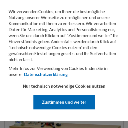
Wir verwenden Cookies, um Ihnen die bestmögliche
Nutzung unserer Webseite zu ermöglichen und unsere
Kommunikation mit Ihnen zu verbessern. Wir verarbeiten
Daten für Marketing, Analytics und Personalisierung nur,
wenn Sie uns durch Klicken auf "Zustimmen und weiter" Ihr
Einverständnis geben. Andernfalls werden durch Klick auf
KONTO
WARENKORB
MENÜ
Toggle
"technisch notwendige Cookies nutzen" mit den
navigation
gewünschten Einstellungen gesetzt und Ihr Surfverhalten
Sie sind hier:
Betriebseinrichtung
Arbeitsplatzsysteme CompactLine
Reihenw
nicht erfasst.
Mehr Infos zur Verwendung von Cookies finden Sie in
unserer
Datenschutzerklärung
REIHENWERKBÄNKE MIT 1
Nur technisch notwendige Cookies nutzen
SCHUBLADENBLOCK
Zustimmen und weiter