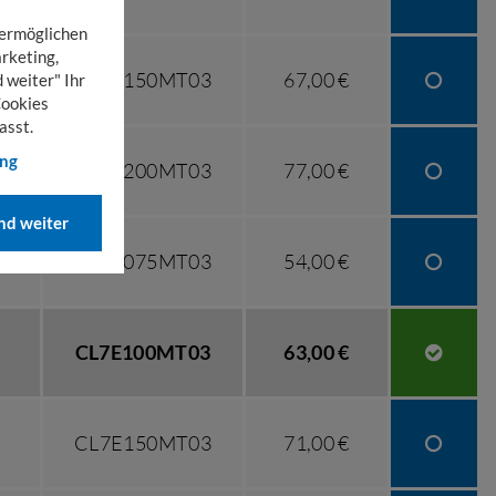
 ermöglichen
rketing,
CL6E150MT03
67,00 €
 weiter" Ihr
Cookies
asst.
ung
CL6E200MT03
77,00 €
d weiter
CL7E075MT03
54,00 €
CL7E100MT03
63,00 €
CL7E150MT03
71,00 €