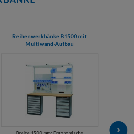
Reihenwerkbänke B1500 mit
Multiwand-Aufbau
Breite 1500 mm; Ergonomische
zur S