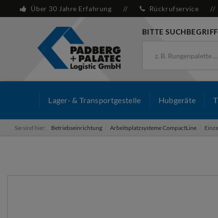
Über 30 Jahre Erfahrung
Rückrufservice
BITTE SUCHBEGRIFF
Lager- & Transportgestelle
Hubgeräte
T
Sie sind hier:
Betriebseinrichtung
Arbeitsplatzsysteme CompactLine
Einz