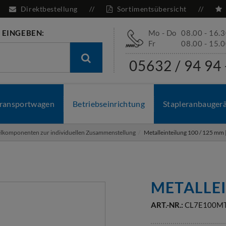
Direktbestellung
Sortimentsübersicht
 EINGEBEN:
Mo - Do
08.00 - 16.
Fr
08.00 - 15.
05632 / 94 94 
ransportwagen
Betriebseinrichtung
Stapleranbauger
elkomponenten zur individuellen Zusammenstellung
Metalleinteilung 100 / 125 mm
METALLE
ART.-NR.:
CL7E100M