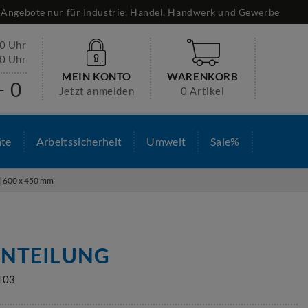
Angebote nur für Industrie, Handel, Handwerk und Gewerbe
30 Uhr
00 Uhr
MEIN KONTO
WARENKORB
- 0
Jetzt anmelden
0 Artikel
äte
Arbeitssicherheit
Umwelt
Sale%
 | 600 x 450 mm
INTEILUNG
T03