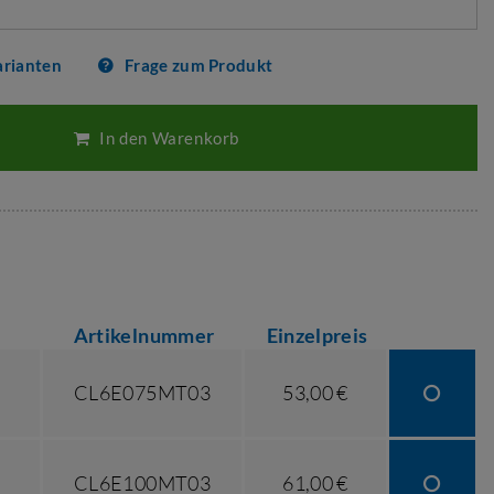
arianten
Frage zum Produkt
In den Warenkorb
Artikelnummer
Einzelpreis
CL6E075MT03
53,00 €
CL6E100MT03
61,00 €