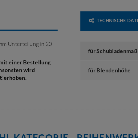
TECHNISCHE DAT
m Unterteilung in 20
für Schubladenmaß
mit einer Bestellung
nsonsten wird
für Blendenhöhe
 € erhoben.
L KATEGORIE - REIHENWE