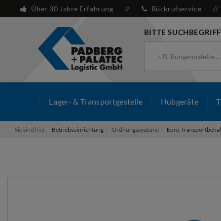
Über 30 Jahre Erfahrung
Rückrufservice
BITTE SUCHBEGRIFF
Lager- & Transportgestelle
Hubgeräte
T
Sie sind hier:
Betriebseinrichtung
Ordnungssysteme
Euro-Transportbehä