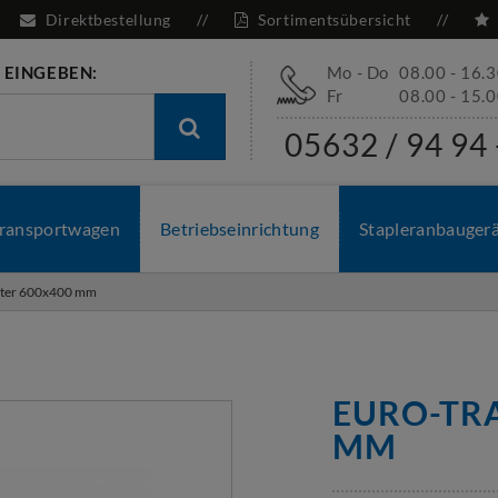
Direktbestellung
Sortimentsübersicht
 EINGEBEN:
Mo - Do
08.00 - 16.
Fr
08.00 - 15.
05632 / 94 94 
ransportwagen
Betriebseinrichtung
Stapleranbauger
lter 600x400 mm
EURO-TR
MM