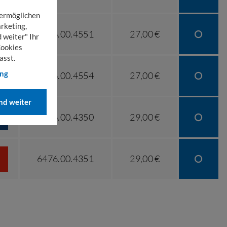
 ermöglichen
rketing,
6476.00.4551
27,00 €
 weiter" Ihr
Cookies
asst.
ung
6476.00.4554
27,00 €
d weiter
6476.00.4350
29,00 €
6476.00.4351
29,00 €