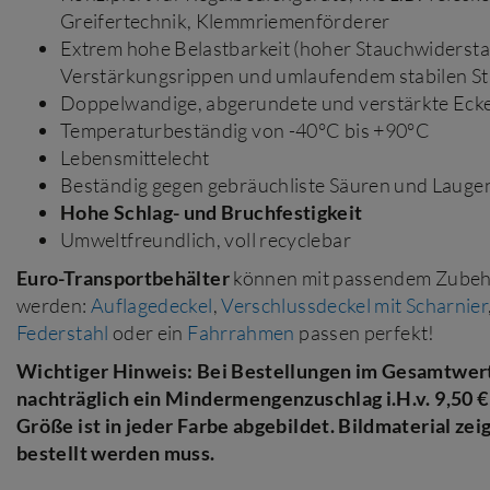
Greifertechnik, Klemmriemenförderer
Extrem hohe Belastbarkeit (hoher Stauchwiderstan
Verstärkungsrippen und umlaufendem stabilen S
Doppelwandige, abgerundete und verstärkte Eck
Temperaturbeständig von -40°C bis +90°C
Lebensmittelecht
Beständig gegen gebräuchliste Säuren und Lauge
Hohe Schlag- und Bruchfestigkeit
Umweltfreundlich, voll recyclebar
Euro-Transportbehälter
können mit passendem Zubehör
werden:
Auflagedeckel
,
Verschlussdeckel mit Scharnier
Federstahl
oder ein
Fahrrahmen
passen perfekt!
Wichtiger Hinweis: Bei Bestellungen im Gesamtwert 
nachträglich ein Mindermengenzuschlag i.H.v. 9,50 €
Größe ist in jeder Farbe abgebildet. Bildmaterial zei
bestellt werden muss.