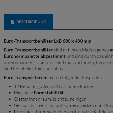
BESCHREIBUNG
Euro-Transportbehälter LxB 600 x 400 mm
Euro-Transportbehälter
sind mit Ihren Maßen genau
a
Euronormpalette abgestimmt
und sind durch das ein
untereinander stapelbar. Die Transportboxen, hergeste
sind hochbelastbar und robust.
Euro-Transportboxen
bieten folgende Pluspunkte:
12 Behältergößen in 3 brillianten Farben
Maximale
Formstabilität
Glatter Innenraum, leicht zu reinigen
Geräuscharmer Lauf auf Förderstrecken und Dur
Konzipiert für Regalbediengeräte, wie z.B. Telesk