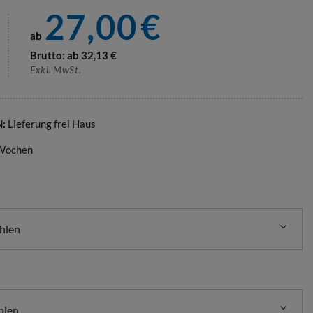
27,00
€
ab
Brutto: ab
32,13
€
Exkl. MwSt.
N:
Lieferung frei Haus
 Wochen
hlen
hlen