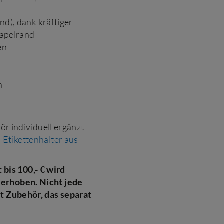
d), dank kräftiger
tapelrand
en
n
 individuell ergänzt
,
Etikettenhalter aus
bis 100,- € wird
 erhoben.
Nicht jede
gt Zubehör, das separat