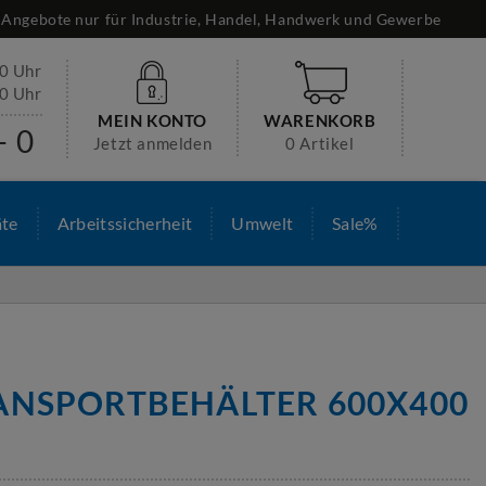
Angebote nur für Industrie, Handel, Handwerk und Gewerbe
30 Uhr
00 Uhr
MEIN KONTO
WARENKORB
- 0
Jetzt anmelden
0 Artikel
äte
Arbeitssicherheit
Umwelt
Sale%
ANSPORTBEHÄLTER 600X400