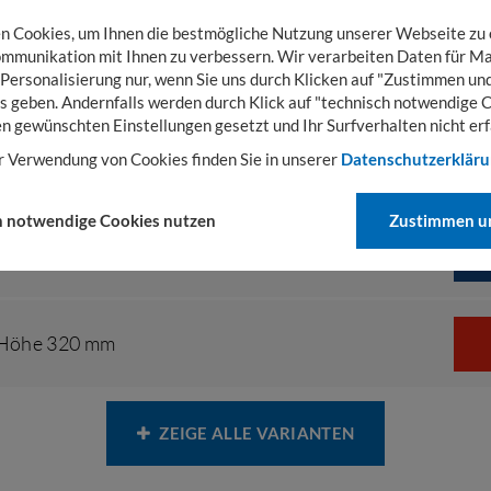
 Cookies, um Ihnen die bestmögliche Nutzung unserer Webseite zu
mmunikation mit Ihnen zu verbessern. Wir verarbeiten Daten für Ma
Höhe 270 mm
 Personalisierung nur, wenn Sie uns durch Klicken auf "Zustimmen und
s geben. Andernfalls werden durch Klick auf "technisch notwendige 
en gewünschten Einstellungen gesetzt und Ihr Surfverhalten nicht erf
r Verwendung von Cookies finden Sie in unserer
Datenschutzerklär
,
Höhe 270 mm
h notwendige Cookies nutzen
Zustimmen un
,
Höhe 320 mm
Höhe 320 mm
ZEIGE ALLE VARIANTEN