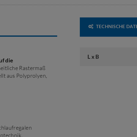
TECHNISCHE DAT
L x B
uf die
heitliche Rastermaß
llt aus Polyprolyen,
chlaufregalen
optechnik,