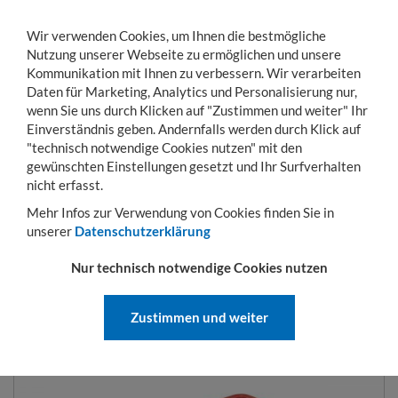
Wir verwenden Cookies, um Ihnen die bestmögliche
Nutzung unserer Webseite zu ermöglichen und unsere
Kommunikation mit Ihnen zu verbessern. Wir verarbeiten
Daten für Marketing, Analytics und Personalisierung nur,
wenn Sie uns durch Klicken auf "Zustimmen und weiter" Ihr
Einverständnis geben. Andernfalls werden durch Klick auf
KONTO
WARENKORB
MENÜ
Toggle
"technisch notwendige Cookies nutzen" mit den
navigation
gewünschten Einstellungen gesetzt und Ihr Surfverhalten
Sie sind hier:
Betriebseinrichtung
Ordnungssysteme
Euro-Transportbehälte
nicht erfasst.
Mehr Infos zur Verwendung von Cookies finden Sie in
unserer
Datenschutzerklärung
EURO-TRANSPORTBEHÄLTER
Nur technisch notwendige Cookies nutzen
600X400 MM GRAU | 270 MM
Zustimmen und weiter
ART.-NR.:
6476.00.4554