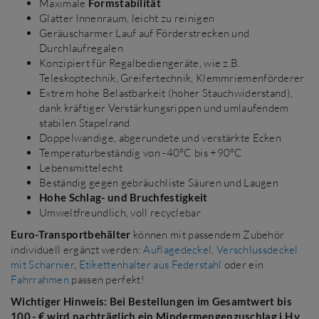
Maximale
Formstabilität
Glatter Innenraum, leicht zu reinigen
Geräuscharmer Lauf auf Förderstrecken und
Durchlaufregalen
Konzipiert für Regalbediengeräte, wie z.B.
Teleskoptechnik, Greifertechnik, Klemmriemenförderer
Extrem hohe Belastbarkeit (hoher Stauchwiderstand),
dank kräftiger Verstärkungsrippen und umlaufendem
stabilen Stapelrand
Doppelwandige, abgerundete und verstärkte Ecken
Temperaturbeständig von -40°C bis +90°C
Lebensmittelecht
Beständig gegen gebräuchliste Säuren und Laugen
Hohe Schlag- und Bruchfestigkeit
Umweltfreundlich, voll recyclebar
Euro-Transportbehälter
können mit passendem Zubehör
individuell ergänzt werden:
Auflagedeckel
,
Verschlussdeckel
mit Scharnier
,
Etikettenhalter aus Federstahl
oder ein
Fahrrahmen
passen perfekt!
Wichtiger Hinweis: Bei Bestellungen im Gesamtwert bis
100,- € wird nachträglich ein Mindermengenzuschlag i.H.v.