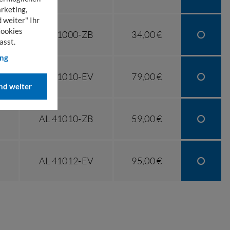
rketing,
 weiter" Ihr
Cookies
AL 41000-ZB
34,00 €
asst.
ung
AL 41010-EV
79,00 €
d weiter
AL 41010-ZB
59,00 €
AL 41012-EV
95,00 €