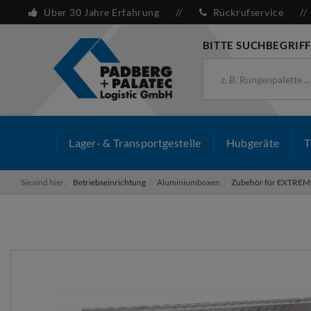
Über 30 Jahre Erfahrung
Rückrufservice
BITTE SUCHBEGRIFF
Lager- & Transportgestelle
Hubgeräte
T
Sie sind hier:
Betriebseinrichtung
Aluminiumboxen
Zubehör für EXTREME