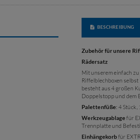
BESCHREIBUNG
Zubehör für unsere R
Rädersatz
Mit unserem einfach zu
Riffelblechboxen selbst
besteht aus 4 großen K
Doppelstopp und dem Be
Palettenfüße
: 4 Stück,
Werkzeugablage
für E
Trennplatte und Befest
Einhängekorb
für EXT