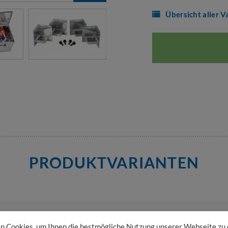
Übersicht aller V
PRODUKTVARIANTEN
versand
,
Variante Rädersatz
 Cookies, um Ihnen die bestmögliche Nutzung unserer Webseite zu