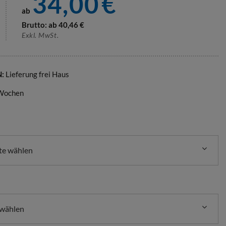
34,00
€
ab
Brutto: ab
40,46
€
Exkl. MwSt.
N:
Lieferung frei Haus
 Wochen
nte wählen
 wählen