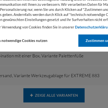
mmunikation mit Ihnen zu verbessern. Wir verarbeiten Daten für Ma
 Personalisierung nur, wenn Sie uns durch Klicken auf "Zustimmen und
s geben. Andernfalls werden durch Klick auf "technisch notwendige 
ination mit einer Box
,
Variante Rädersatz
en gewünschten Einstellungen gesetzt und Ihr Surfverhalten nicht erf
r Verwendung von Cookies finden Sie in unserer
Datenschutzerklär
versand
,
Variante Palettenfüße
h notwendige Cookies nutzen
Zustimmen un
ination mit einer Box
,
Variante Palettenfüße
versand
,
Variante Werkzeugablage für EXTREME 883
ZEIGE ALLE VARIANTEN