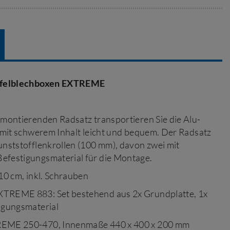
iffelblechboxen EXTREME
 montierenden Radsatz transportieren Sie die Alu-
 mit schwerem Inhalt leicht und bequem. Der Radsatz
unststofflenkrollen (100 mm), davon zwei mit
festigungsmaterial für die Montage.
 10 cm, inkl. Schrauben
XTREME 883: Set bestehend aus 2x Grundplatte, 1x
igungsmaterial
REME 250-470, Innenmaße 440 x 400 x 200 mm