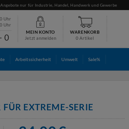
Angebote nur für Industrie, Handel, Handwerk und Gewerbe
30 Uhr
00 Uhr
MEIN KONTO
WARENKORB
- 0
Jetzt anmelden
0 Artikel
äte
Arbeitssicherheit
Umwelt
Sale%
 FÜR EXTREME-SERIE