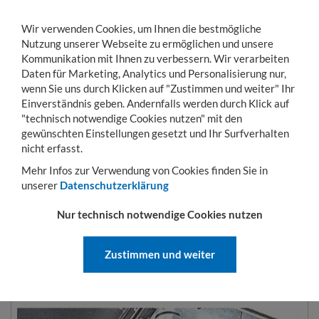
Wir verwenden Cookies, um Ihnen die bestmögliche
Nutzung unserer Webseite zu ermöglichen und unsere
Kommunikation mit Ihnen zu verbessern. Wir verarbeiten
Daten für Marketing, Analytics und Personalisierung nur,
wenn Sie uns durch Klicken auf "Zustimmen und weiter" Ihr
Einverständnis geben. Andernfalls werden durch Klick auf
KONTO
WARENKORB
MENÜ
Toggle
"technisch notwendige Cookies nutzen" mit den
navigation
gewünschten Einstellungen gesetzt und Ihr Surfverhalten
Sie sind hier:
Betriebseinrichtung
Aluminiumboxen
Trennwand-Set für Alu-
nicht erfasst.
Mehr Infos zur Verwendung von Cookies finden Sie in
unserer
Datenschutzerklärung
TRENNWAND-SET FÜR ALU-
Nur technisch notwendige Cookies nutzen
BOXEN
Zustimmen und weiter