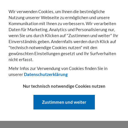
Wir verwenden Cookies, um Ihnen die bestmögliche
Nutzung unserer Webseite zu ermöglichen und unsere
Kommunikation mit Ihnen zu verbessern. Wir verarbeiten
Daten für Marketing, Analytics und Personalisierung nur,
wenn Sie uns durch Klicken auf "Zustimmen und weiter" Ihr
KONTO
WARENKORB
MENÜ
Toggle
Einverständnis geben. Andernfalls werden durch Klick auf
navigation
"technisch notwendige Cookies nutzen" mit den
gewünschten Einstellungen gesetzt und Ihr Surfverhalten
Sie sind hier:
Transportwagen
Rollbehälter
Rollbehälter nestbar
2-seitige 
nicht erfasst.
2-SEITIGE ROLLBEHÄLTER NESTBAR
Mehr Infos zur Verwendung von Cookies finden Sie in
unserer
Datenschutzerklärung
Nur technisch notwendige Cookies nutzen
2-SEITIGE ROLLBEHÄLTER
NESTBAR IN GROSSER A
Zustimmen und weiter
USWAHL