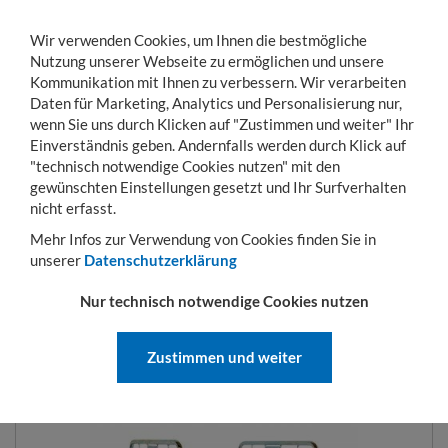
Wir verwenden Cookies, um Ihnen die bestmögliche
Nutzung unserer Webseite zu ermöglichen und unsere
Kommunikation mit Ihnen zu verbessern. Wir verarbeiten
Daten für Marketing, Analytics und Personalisierung nur,
wenn Sie uns durch Klicken auf "Zustimmen und weiter" Ihr
Einverständnis geben. Andernfalls werden durch Klick auf
KONTO
WARENKORB
MENÜ
Toggle
"technisch notwendige Cookies nutzen" mit den
navigation
gewünschten Einstellungen gesetzt und Ihr Surfverhalten
Sie sind hier:
Transportwagen
Rollbehälter
Rollbehälter nestbar
2-seitige 
nicht erfasst.
Mehr Infos zur Verwendung von Cookies finden Sie in
unserer
Datenschutzerklärung
NESTBARER ROLLBEHÄLTER 700
Nur technisch notwendige Cookies nutzen
X 800 MM 2SEITIG MIT
KLAPPBODEN
Zustimmen und weiter
ART.-NR.:
N2700800CCOZ019