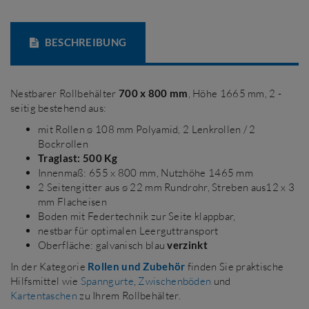
BESCHREIBUNG
Nestbarer Rollbehälter
700 x 800 mm
, Höhe 1665 mm, 2 -
seitig bestehend aus:
mit Rollen ø 108 mm Polyamid, 2 Lenkrollen / 2
Bockrollen
Traglast: 500 Kg
Innenmaß: 655 x 800 mm, Nutzhöhe 1465 mm
2 Seitengitter aus ø 22 mm Rundrohr, Streben aus12 x 3
mm Flacheisen
Boden mit Federtechnik zur Seite klappbar,
nestbar für optimalen Leerguttransport
Oberfläche: galvanisch blau
verzinkt
In der Kategorie
Rollen und Zubehör
finden Sie praktische
Hilfsmittel wie
Spanngurte
,
Zwischenböden
und
Kartentaschen
zu Ihrem Rollbehälter.