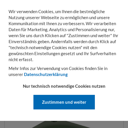
Wir verwenden Cookies, um Ihnen die bestmögliche
Nutzung unserer Webseite zu ermöglichen und unsere
Kommunikation mit Ihnen zu verbessern. Wir verarbeiten
Daten für Marketing, Analytics und Personalisierung nur,
wenn Sie uns durch Klicken auf "Zustimmen und weiter" Ihr
Einverständnis geben. Andernfalls werden durch Klick auf
KONTO
WARENKORB
MENÜ
Toggle
"technisch notwendige Cookies nutzen" mit den
navigation
gewünschten Einstellungen gesetzt und Ihr Surfverhalten
Sie sind hier:
Arbeitssicherheit
Rollbare Maschinenfüße
Heberolle mit Ratsc
nicht erfasst.
Mehr Infos zur Verwendung von Cookies finden Sie in
unserer
Datenschutzerklärung
HEBEROLLE MIT
Nur technisch notwendige Cookies nutzen
RATSCHENVERSTELLUNG UND
BEFESTIGUNG DURCH
Zustimmen und weiter
ANSCHRAUBPLATTE