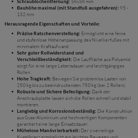
Schraublochentfernung:
58x58 mm
Bauhöhe maximal (mit Standfuß ausgefahren):
95 -
132 mm
Herausragende Eigenschaften und Vorteile:
Präzise Ratschenverstellung:
Ermöglicht eine feine
und stufenlose Höhenanpassung des Nivellierfußes mit
minimalem Kraftaufwand.
Sehr guter Rollwiderstand und
Verschleißbeständigkeit:
Die Lauffläche aus Polyamid
sorgt für eine lange Lebensdauer und leichtgängiges
Rollen.
Hohe Tragkraft:
Bewegen Sie problemlos Lasten von
250 kg bis zu beeindruckenden 750 kg (bei 2 Rollen).
Robuste und Sichere Befestigung:
Dank der
Anschraubplatte lassen sich die Rollen schnell und stabil
montieren.
Langlebig und Korrosionsbeständig:
Die Konstruktion
aus Guss-Aluminium und hochwertigen Komponenten
garantiert eine lange Einsatzdauer.
Mühelose Manövrierbarkeit:
Der zweireihige
Kugelkranz ermöglicht ein leichtes Bewegen und