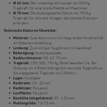
Ø 62 mm:
Der vielseitige Allrounder mit 500 kg
Tragkraft, für eine breite Palette an Maschinen.
Ø 70 mm:
Die leistungsstarke Option mit 750 kg
Tragkraft, für schwere Anlagen, die höchste Präzision
erfordern.
Technische Daten im Überblick:
Material:
Guss-Aluminium mit integriertem Nivellierfuß
mit Ratschenverstellung
Lenkung:
Zweireihiger Kugelkranz im Gabelkopf
Befestigung:
Anschraubplatte
Raddurchmesser:
50, 62, 70 mm
Tragkraft:
250, 500, 750 kg (Bitte beachten Sie: Bei
Nutzung von 4 Rollen beträgt die maximale Tragkraft nur
die angegebene Tragkraft von 2 Rollen.)
Lager:
Gleitlager
Radbreite:
24 - 32 mm
Radkörper:
Polyamid
Lauffläche:
Polyamid
Bauhöhe (eingefahren):
85 - 120 mm
Plattengröße:
73x73 mm