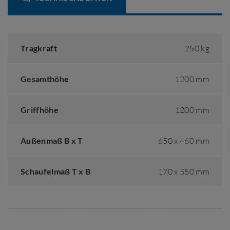
Tragkraft
250 kg
Gesamthöhe
1200 mm
Griffhöhe
1200 mm
Außenmaß B x T
650 x 460 mm
Schaufelmaß T x B
170 x 550 mm