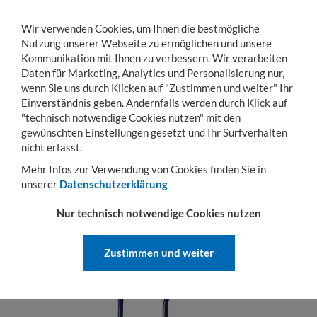
Wir verwenden Cookies, um Ihnen die bestmögliche
Nutzung unserer Webseite zu ermöglichen und unsere
Kommunikation mit Ihnen zu verbessern. Wir verarbeiten
Daten für Marketing, Analytics und Personalisierung nur,
wenn Sie uns durch Klicken auf "Zustimmen und weiter" Ihr
Einverständnis geben. Andernfalls werden durch Klick auf
KONTO
WARENKORB
MENÜ
Toggle
"technisch notwendige Cookies nutzen" mit den
navigation
gewünschten Einstellungen gesetzt und Ihr Surfverhalten
Sie sind hier:
Transportwagen
Stapel- und Transportkarren
Gerätekarren ink
nicht erfasst.
Mehr Infos zur Verwendung von Cookies finden Sie in
unserer
Datenschutzerklärung
GERÄTEKARREN INKL.
Nur technisch notwendige Cookies nutzen
TRAGHOLME
Zustimmen und weiter