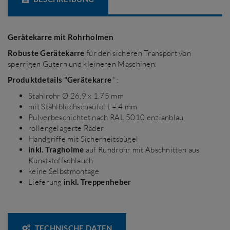
Gerätekarre mit Rohrholmen
Robuste Gerätekarre
für den sicheren Transport von
sperrigen Gütern und kleineren Maschinen.
Produktdetails "Gerätekarre
":
Stahlrohr Ø 26,9 x 1,75 mm
mit Stahlblechschaufel t = 4 mm
Pulverbeschichtet nach RAL 5010 enzianblau
rollengelagerte Räder
Handgriffe mit Sicherheitsbügel
inkl. Tragholme
auf Rundrohr mit Abschnitten aus
Kunststoffschlauch
keine Selbstmontage
Lieferung
inkl. Treppenheber
TECHNISCHE DATEN