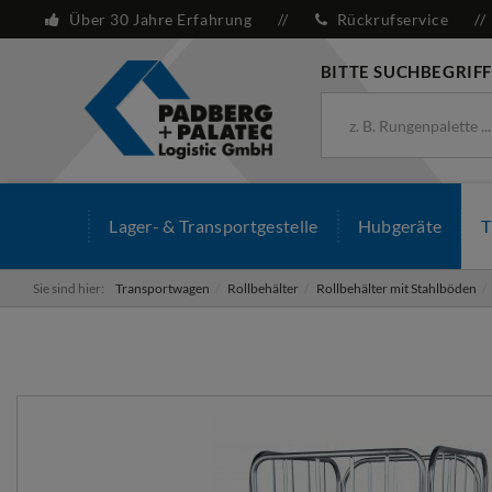
Über 30 Jahre Erfahrung
Rückrufservice
BITTE SUCHBEGRIFF
Lager- & Transportgestelle
Hubgeräte
T
Sie sind hier:
Transportwagen
Rollbehälter
Rollbehälter mit Stahlböden