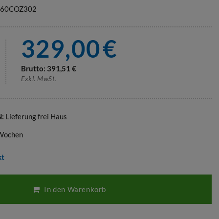
60COZ302
329,00
€
Brutto:
391,51
€
Exkl. MwSt.
N:
Lieferung frei Haus
 Wochen
kt
In den Warenkorb