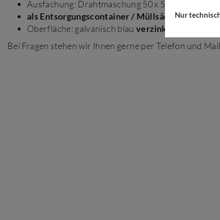
Ausfachung: Drahtmaschung 50 x 50 x 4 mm
Nur technisc
als Entsorgungscontainer / Müllsäcke bestens g
Oberfläche: galvanisch blau
verzinkt
Bei Fragen stehen wir Ihnen gerne per Telefon und Mail 