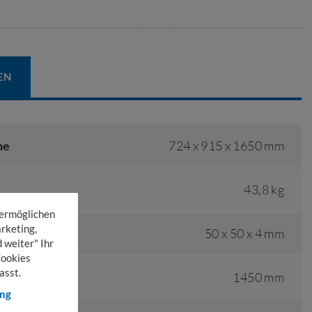
EN
he
724 x 915 x 1650 mm
43,8 kg
 ermöglichen
rketing,
50 x 50 x 4 mm
 weiter" Ihr
Cookies
asst.
1450 mm
ung