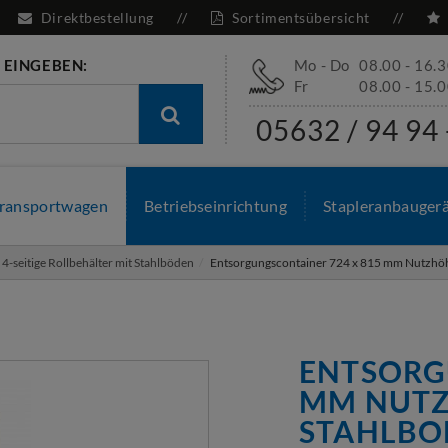
Direktbestellung
Sortimentsübersicht
 EINGEBEN:
Mo - Do
08.00 - 16.
Fr
08.00 - 15.
05632 / 94 94 
ransportwagen
Betriebseinrichtung
Stapleranbauger
4-seitige Rollbehälter mit Stahlböden
Entsorgungscontainer 724 x 815 mm Nutzhöh
ENTSORG
MM NUTZ
STAHLBO