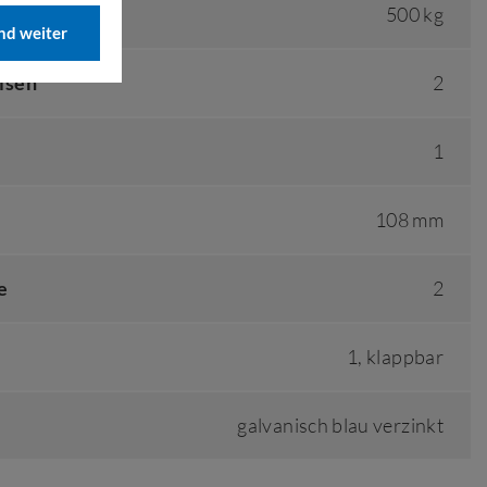
500 kg
d weiter
isen
2
1
108 mm
e
2
1, klappbar
galvanisch blau verzinkt