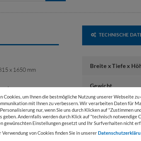
TECHNISCHE DAT
Breite x Tiefe x Hö
 815 x 1650 mm
Gewicht
gseisen
mit Feststeller/ 2
 Cookies, um Ihnen die bestmögliche Nutzung unserer Webseite zu
mmunikation mit Ihnen zu verbessern. Wir verarbeiten Daten für Ma
Ausfachung
 Personalisierung nur, wenn Sie uns durch Klicken auf "Zustimmen und
 22 mm
s geben. Andernfalls werden durch Klick auf "technisch notwendige 
en gewünschten Einstellungen gesetzt und Ihr Surfverhalten nicht erf
Nutzhöhe
erwand
r Verwendung von Cookies finden Sie in unserer
Datenschutzerklär