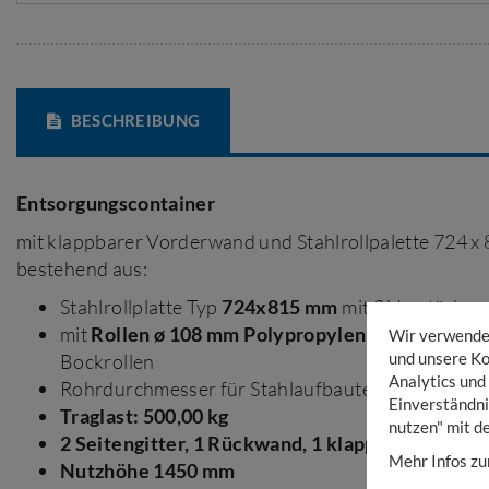
BESCHREIBUNG
Entsorgungscontainer
mit klappbarer Vorderwand und Stahlrollpalette 724 x
bestehend aus:
Stahlrollplatte Typ
724x815 mm
mit 2 Verstärkun
mit
Rollen ø 108 mm Polypropylen
, 2 Lenkrollen 
Wir verwenden
und unsere Ko
Bockrollen
Analytics und
Rohrdurchmesser für Stahlaufbauten mit Rohr-Ø
Einverständni
Traglast: 500,00 kg
nutzen" mit d
2 Seitengitter, 1 Rückwand, 1 klappbarer Vord
Mehr Infos zu
Nutzhöhe 1450 mm