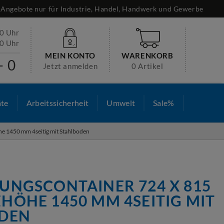
Angebote nur für Industrie, Handel, Handwerk und Gewerbe
30 Uhr
00 Uhr
MEIN KONTO
WARENKORB
- 0
Jetzt anmelden
0 Artikel
äte
Arbeitssicherheit
Umwelt
Sale%
e 1450 mm 4seitig mit Stahlboden
UNGSCONTAINER 724 X 815
HÖHE 1450 MM 4SEITIG MIT
DEN