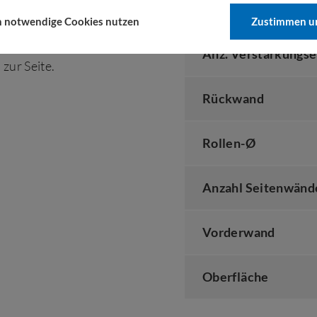
Traglast
h notwendige Cookies nutzen
Zustimmen un
eeignet !
Anz. Verstärkungse
zur Seite.
Rückwand
Rollen-Ø
Anzahl Seitenwänd
Vorderwand
Oberfläche