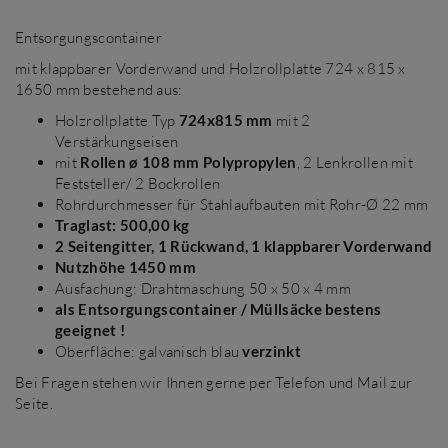
Entsorgungscontainer
mit klappbarer Vorderwand und Holzrollplatte 724 x 815 x
1650 mm bestehend aus:
Holzrollplatte Typ
724x815 mm
mit 2
Verstärkungseisen
mit
Rollen ø 108 mm Polypropylen
, 2 Lenkrollen mit
Feststeller/ 2 Bockrollen
Rohrdurchmesser für Stahlaufbauten mit Rohr-Ø 22 mm
Traglast: 500,00 kg
2 Seitengitter, 1 Rückwand, 1 klappbarer Vorderwand
Nutzhöhe 1450 mm
Ausfachung: Drahtmaschung 50 x 50 x 4 mm
als Entsorgungscontainer / Müllsäcke bestens
geeignet !
Oberfläche: galvanisch blau
verzinkt
Bei Fragen stehen wir Ihnen gerne per Telefon und Mail zur
Seite.