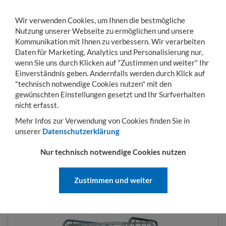
Wir verwenden Cookies, um Ihnen die bestmögliche
Nutzung unserer Webseite zu ermöglichen und unsere
Kommunikation mit Ihnen zu verbessern. Wir verarbeiten
Daten für Marketing, Analytics und Personalisierung nur,
wenn Sie uns durch Klicken auf "Zustimmen und weiter" Ihr
Einverständnis geben. Andernfalls werden durch Klick auf
KONTO
WARENKORB
MENÜ
Toggle
"technisch notwendige Cookies nutzen" mit den
navigation
gewünschten Einstellungen gesetzt und Ihr Surfverhalten
Sie sind hier:
Transportwagen
Rollbehälter
Rollbehälter mit Holzböden
4-
nicht erfasst.
Mehr Infos zur Verwendung von Cookies finden Sie in
unserer
Datenschutzerklärung
ENTSORGUNGSCONTAINER 724
Nur technisch notwendige Cookies nutzen
X 815 MM NUTZHÖHE 1450 MM
4SEITIG MIT HOLZBODEN
Zustimmen und weiter
ART.-NR.:
HAD4AN1460COZ302