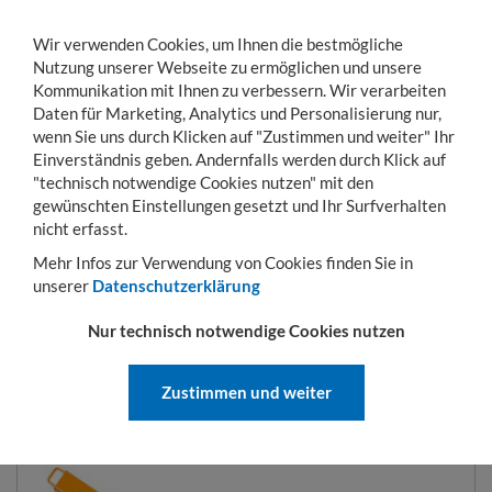
Wir verwenden Cookies, um Ihnen die bestmögliche
Nutzung unserer Webseite zu ermöglichen und unsere
Kommunikation mit Ihnen zu verbessern. Wir verarbeiten
Daten für Marketing, Analytics und Personalisierung nur,
wenn Sie uns durch Klicken auf "Zustimmen und weiter" Ihr
Einverständnis geben. Andernfalls werden durch Klick auf
KONTO
WARENKORB
MENÜ
Toggle
"technisch notwendige Cookies nutzen" mit den
navigation
gewünschten Einstellungen gesetzt und Ihr Surfverhalten
Sie sind hier:
Stapleranbaugeräte
Lastarme
Teleskoplader Typ KTH/KTH-K
nicht erfasst.
Mehr Infos zur Verwendung von Cookies finden Sie in
unserer
Datenschutzerklärung
TELESKOPLADER TYP KTH/KTH-
Nur technisch notwendige Cookies nutzen
K
Zustimmen und weiter