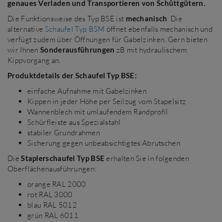
genaues Verladen und Transportieren von Schüttgütern.
Die Funktionsweise des Typ BSE ist
mechanisch
. Die
alternative
Schaufel Typ BSM
öffnet ebenfalls mechanisch und
verfügt zudem über Öffnungen für Gabelzinken. Gern bieten
wir Ihnen
Sonderausführungen
zB mit hydraulischem
Kippvorgang an.
Produktdetails der Schaufel Typ BSE:
einfache Aufnahme mit Gabelzinken
Kippen in jeder Höhe per Seilzug vom Stapelsitz
Wannenblech mit umlaufendem Randprofil
Schürfleiste aus Spezialstahl
stabiler Grundrahmen
Sicherung gegen unbeabsichtigtes Abrutschen
Die
Staplerschaufel Typ BSE
erhalten Sie in folgenden
Oberflächenausführungen:
orange RAL 2000
rot RAL 3000
blau RAL 5012
grün RAL 6011