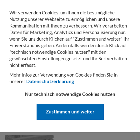
Wir verwenden Cookies, um Ihnen die bestmögliche
Nutzung unserer Webseite zu ermöglichen und unsere
Kommunikation mit Ihnen zu verbessern. Wir verarbeiten
Daten für Marketing, Analytics und Personalisierung nur,
wenn Sie uns durch Klicken auf "Zustimmen und weiter" Ihr
Einverständnis geben. Andernfalls werden durch Klick auf
KONTO
WARENKORB
MENÜ
Toggle
"technisch notwendige Cookies nutzen" mit den
navigation
gewünschten Einstellungen gesetzt und Ihr Surfverhalten
Sie sind hier:
Stapleranbaugeräte
Gabelverlängerungen
Offene Gabelverlän
nicht erfasst.
Mehr Infos zur Verwendung von Cookies finden Sie in
unserer
Datenschutzerklärung
OFFENE
Nur technisch notwendige Cookies nutzen
GABELVERLÄNGERUNGEN 1600
MM LANG
Zustimmen und weiter