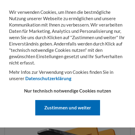
Wir verwenden Cookies, um Ihnen die bestmögliche
Nutzung unserer Webseite zu ermöglichen und unsere
Kommunikation mit Ihnen zu verbessern. Wir verarbeiten
Daten für Marketing, Analytics und Personalisierung nur,
wenn Sie uns durch Klicken auf "Zustimmen und weiter" Ihr
Einverständnis geben. Andernfalls werden durch Klick auf
KONTO
WARENKORB
MENÜ
Toggle
"technisch notwendige Cookies nutzen" mit den
navigation
gewünschten Einstellungen gesetzt und Ihr Surfverhalten
Sie sind hier:
Stapleranbaugeräte
Lasthaken
Lasthaken LH-II
nicht erfasst.
Mehr Infos zur Verwendung von Cookies finden Sie in
unserer
Datenschutzerklärung
LASTHAKEN LH-II
Nur technisch notwendige Cookies nutzen
Zustimmen und weiter