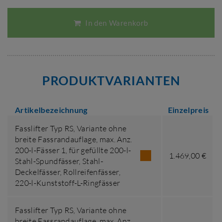
In den Warenkorb
PRODUKTVARIANTEN
Artikelbezeichnung
Einzelpreis
Fasslifter Typ RS,
Variante ohne
breite Fassrandauflage
,
max. Anz.
200-l-Fässer 1
,
für gefüllte 200-l-
1.469,00 €
Stahl-Spundfässer, Stahl-
Deckelfässer, Rollreifenfässer,
220-l-Kunststoff-L-Ringfässer
Fasslifter Typ RS,
Variante ohne
breite Fassrandauflage
,
max. Anz.