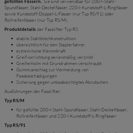
gefüllten Fässern.
Sie sind verwendbar für 200-l-Stahl-
Spundfässer, Stahl-Deckelfässer, 220-l-Kunststoff-L-Ringfässer
sowie Kunststoff-Doppel-L-Fässer (nur Typ RS/91) oder
Rollreifenfässer (nur Typ RS/M).
Produktdetails
der Fasslifter Typ RS:
stabile Stahlblechkonstruktion
übersichtlich für den Staplerfahrer
extrem hohe Klemmkraft
Greifvorrichtung serienmäßig verzinkt
Greiferholm mit Grundrahmen verschraubt
Gummianschlag zur Vermeidung von
Fassbeschädigungen
Sicherung gegen unbeabsichtigtes Abrutschen
Ausführungen der Fasslifter:
Typ RS/M
für gefüllte 200-l-Stahl-Spundfässer, Stahl-Deckelfässer,
Rollreifenfässer und 220-l-Kunststoff-L-Ringfässer
Typ RS/91