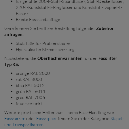
für gefüllte 200-l-Stahl-Spundfässer, Stahl-Deckelfässer,
220-l-Kunststoff-L-Ringfässer und Kunststoff-Doppel-L-
Fässer
Breite Fassrandauflage
Gern können Sie bei Ihrer Bestellung folgendes
Zubehör
anfragen:
Stützfüße für Pratzenstapler
Hydraulische Klemmsicherung
Nachstehend die
Oberflächenvarianten
für den
Fasslifter
Typ RS:
orange RAL 2000
rot RAL 3000
blau RAL 5012
grün RAL 6011
grau RAL 7005
feuerverzinkt
Weitere praktische Helfer zum Thema Fass-Handling wie
Fasskarren
oder
Fasskipper
finden Sie in der Kategorie
Stapel-
und Transportkarren
.