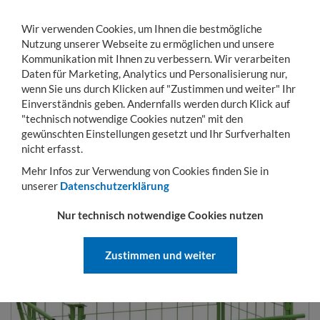
Wir verwenden Cookies, um Ihnen die bestmögliche
Nutzung unserer Webseite zu ermöglichen und unsere
Kommunikation mit Ihnen zu verbessern. Wir verarbeiten
Daten für Marketing, Analytics und Personalisierung nur,
wenn Sie uns durch Klicken auf "Zustimmen und weiter" Ihr
Einverständnis geben. Andernfalls werden durch Klick auf
KONTO
WARENKORB
MENÜ
Toggle
"technisch notwendige Cookies nutzen" mit den
navigation
gewünschten Einstellungen gesetzt und Ihr Surfverhalten
Sie sind hier:
Lager- & Transportgestelle
Gitteraufsatzrahmen
Gitteraufsatzr
nicht erfasst.
Mehr Infos zur Verwendung von Cookies finden Sie in
unserer
Datenschutzerklärung
GITTERAUFSATZRAHMEN MIT
Nur technisch notwendige Cookies nutzen
SCHMALSEITIGER KLAPPE
Zustimmen und weiter