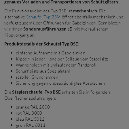
genaues Verladen und Transportieren von Schüttgütern.
Die Funktionsweise des Typ BSE ist
mechanisch
. Die
alternative
Schaufel Typ BSM
öffnet ebenfalls mechanisch und
verfügt zudem über Öffnungen für Gabelzinken. Gern bieten
wir Ihnen
Sonderausführungen
zB mit hydraulischem
Kippvorgang an.
Produktdetails der Schaufel Typ BSE:
einfache Aufnahme mit Gabelzinken
Kippen in jeder Höhe per Seilzug vom Stapelsitz
Wannenblech mit umlaufendem Randprofil
Schürfleiste aus Spezialstahl
stabiler Grundrahmen
Sicherung gegen unbeabsichtigtes Abrutschen
Die
Staplerschaufel Typ BSE
erhalten Sie in folgenden
Oberflächenausführungen:
orange RAL 2000
rot RAL 3000
blau RAL 5012
grün RAL 6011