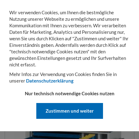
Wir verwenden Cookies, um Ihnen die bestmögliche
Nutzung unserer Webseite zu ermöglichen und unsere
Kommunikation mit Ihnen zu verbessern. Wir verarbeiten
Daten für Marketing, Analytics und Personalisierung nur,
wenn Sie uns durch Klicken auf "Zustimmen und weiter" Ihr
Einverständnis geben. Andernfalls werden durch Klick auf
KONTO
WARENKORB
MENÜ
Toggle
"technisch notwendige Cookies nutzen" mit den
navigation
gewünschten Einstellungen gesetzt und Ihr Surfverhalten
Sie sind hier:
Betriebseinrichtung
Werkstattwagen
Werkstattwagen mit Quer
nicht erfasst.
Mehr Infos zur Verwendung von Cookies finden Sie in
unserer
Datenschutzerklärung
WERKSTATTWAGEN MIT
Nur technisch notwendige Cookies nutzen
QUERROLLADEN
Zustimmen und weiter