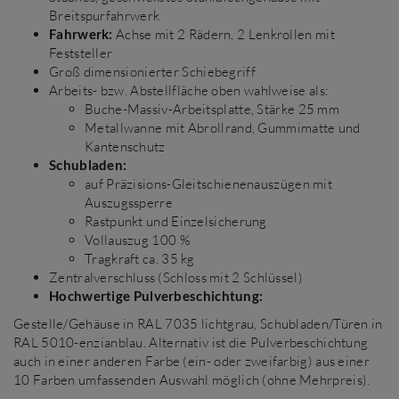
Breitspurfahrwerk
Fahrwerk:
Achse mit 2 Rädern, 2 Lenkrollen mit
Feststeller
Groß dimensionierter Schiebegriff
Arbeits- bzw. Abstellfläche oben wahlweise als:
Buche-Massiv-Arbeitsplatte, Stärke 25 mm
Metallwanne mit Abrollrand, Gummimatte und
Kantenschutz
Schubladen:
auf Präzisions-Gleitschienenauszügen mit
Auszugssperre
Rastpunkt und Einzelsicherung
Vollauszug 100 %
Tragkraft ca. 35 kg
Zentralverschluss (Schloss mit 2 Schlüssel)
Hochwertige Pulverbeschichtung:
Gestelle/Gehäuse in RAL 7035 lichtgrau, Schubladen/Türen in
RAL 5010-enzianblau. Alternativ ist die Pulverbeschichtung
auch in einer anderen Farbe (ein- oder zweifarbig) aus einer
10 Farben umfassenden Auswahl möglich (ohne Mehrpreis).