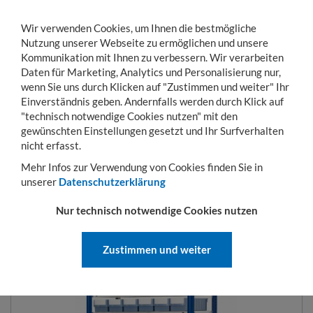
Wir verwenden Cookies, um Ihnen die bestmögliche
Nutzung unserer Webseite zu ermöglichen und unsere
Kommunikation mit Ihnen zu verbessern. Wir verarbeiten
Daten für Marketing, Analytics und Personalisierung nur,
wenn Sie uns durch Klicken auf "Zustimmen und weiter" Ihr
Einverständnis geben. Andernfalls werden durch Klick auf
KONTO
WARENKORB
MENÜ
Toggle
"technisch notwendige Cookies nutzen" mit den
navigation
gewünschten Einstellungen gesetzt und Ihr Surfverhalten
Sie sind hier:
Betriebseinrichtung
Ordnungssysteme
Volumenregalkästen mi
nicht erfasst.
Mehr Infos zur Verwendung von Cookies finden Sie in
unserer
Datenschutzerklärung
STECKREGALE MIT MITTLEREN
Nur technisch notwendige Cookies nutzen
VOLUMENREGALKÄSTEN
Zustimmen und weiter