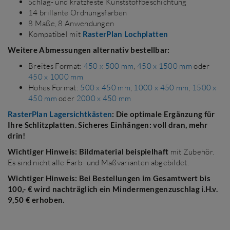
Schlag- und kratzfeste Kunststoffbeschichtung
14 brillante Ordnungsfarben
8 Maße, 8 Anwendungen
Kompatibel mit
RasterPlan Lochplatten
Weitere Abmessungen alternativ bestellbar:
Breites Format:
450 x 500 mm
,
450 x 1500 mm
oder
450 x 1000 mm
Hohes Format:
500 x 450 mm
,
1000 x 450 mm
,
1500 x
450 mm
oder
2000 x 450 mm
RasterPlan Lagersichtkästen
: Die optimale Ergänzung für
Ihre Schlitzplatten. Sicheres Einhängen: voll dran, mehr
drin!
Wichtiger Hinweis: Bildmaterial beispielhaft
mit Zubehör.
Es sind nicht alle Farb- und Maßvarianten abgebildet.
Wichtiger Hinweis: Bei Bestellungen im Gesamtwert bis
100,- € wird nachträglich ein Mindermengenzuschlag i.H.v.
9,50 € erhoben.