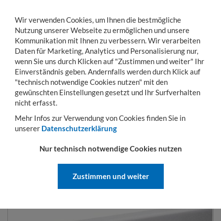
Wir verwenden Cookies, um Ihnen die bestmögliche
Nutzung unserer Webseite zu ermöglichen und unsere
Kommunikation mit Ihnen zu verbessern. Wir verarbeiten
Daten für Marketing, Analytics und Personalisierung nur,
wenn Sie uns durch Klicken auf "Zustimmen und weiter" Ihr
Einverständnis geben. Andernfalls werden durch Klick auf
KONTO
WARENKORB
MENÜ
Toggle
"technisch notwendige Cookies nutzen" mit den
navigation
gewünschten Einstellungen gesetzt und Ihr Surfverhalten
Sie sind hier:
Betriebseinrichtung
Ordnungssysteme
Schlitzplattensysteme
nicht erfasst.
Mehr Infos zur Verwendung von Cookies finden Sie in
unserer
Datenschutzerklärung
SCHLITZPLATTE 450X2000 MM
Nur technisch notwendige Cookies nutzen
(BREITES FORMAT) RAL 7035
Zustimmen und weiter
ART.-NR.:
4202.00.2013