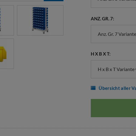
ANZ. GR. 7:
Anz. Gr. 7 Variant
H X B X T:
H x B x T Variante
Übersicht aller V