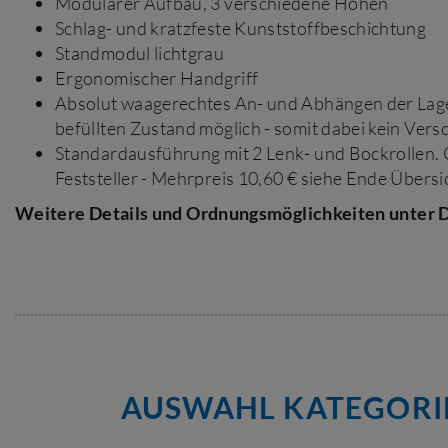
Modularer Aufbau, 3 verschiedene Höhen
Schlag- und kratzfeste Kunststoffbeschichtung
Standmodul lichtgrau
Ergonomischer Handgriff
Absolut waagerechtes An- und Abhängen der Lage
befüllten Zustand möglich - somit dabei kein Vers
Standardausführung mit 2 Lenk- und Bockrollen. O
Feststeller - Mehrpreis 10,60 € siehe Ende Übers
Weitere Details und Ordnungsmöglichkeiten unter D
AUSWAHL KATEGORI