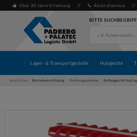
Über 30 Jahre Erfahrung
Rückrufservice
BITTE SUCHBEGRIFF
Lager- & Transportgestelle
Hubgeräte
T
Sie sind hier:
Betriebseinrichtung
Ordnungssysteme
Rollwagen für/mit La