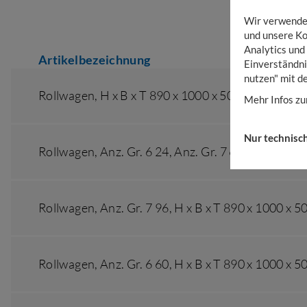
Wir verwenden
und unsere Ko
Analytics und
Artikelbezeichnung
Einverständni
nutzen" mit d
Rollwagen,
H x B x T 890 x 1000 x 500 mm
Mehr Infos zu
Nur technisc
Rollwagen,
Anz. Gr. 6 24
,
Anz. Gr. 7 64
,
H x B x T 
Rollwagen,
Anz. Gr. 7 96
,
H x B x T 890 x 1000 x 
Rollwagen,
Anz. Gr. 6 60
,
H x B x T 890 x 1000 x 