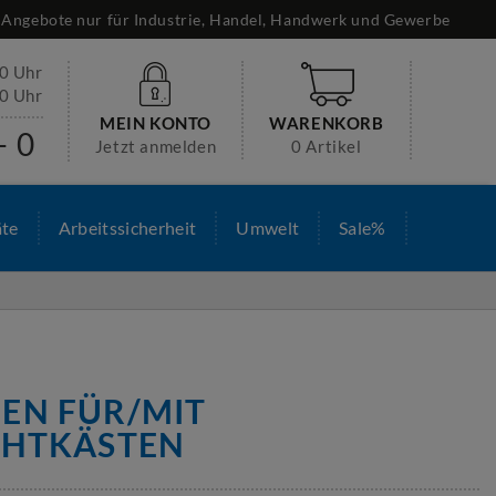
Angebote nur für Industrie, Handel, Handwerk und Gewerbe
30 Uhr
00 Uhr
MEIN KONTO
WARENKORB
- 0
Jetzt anmelden
0 Artikel
äte
Arbeitssicherheit
Umwelt
Sale%
EN FÜR/MIT
CHTKÄSTEN