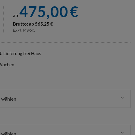
475,00
€
ab
Brutto: ab
565,25
€
Exkl. MwSt.
N:
Lieferung frei Haus
 Wochen
e wählen
e wählen