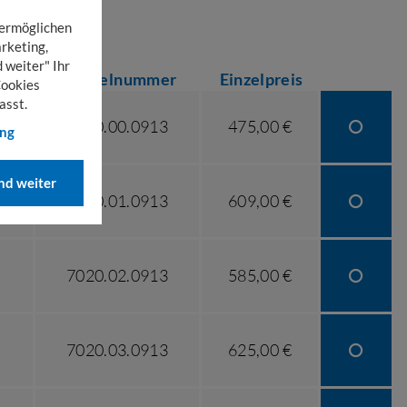
 ermöglichen
rketing,
 weiter" Ihr
Artikelnummer
Einzelpreis
Cookies
asst.
7020.00.0913
475,00 €
ung
d weiter
7020.01.0913
609,00 €
7020.02.0913
585,00 €
7020.03.0913
625,00 €