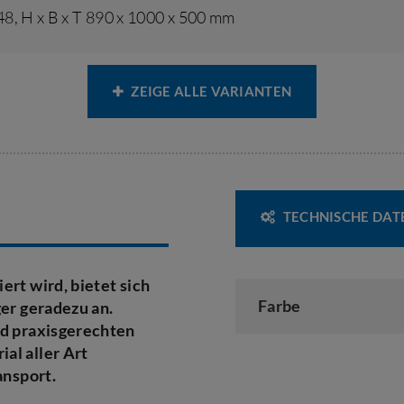
 48
,
H x B x T 890 x 1000 x 500 mm
ZEIGE ALLE VARIANTEN
TECHNISCHE DAT
ert wird, bietet sich
Farbe
ger geradezu an.
nd praxisgerechten
al aller Art
ansport.