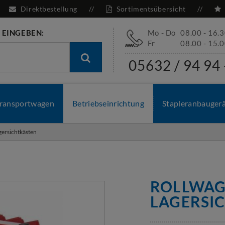
Direktbestellung
Sortimentsübersicht
 EINGEBEN:
Mo - Do
08.00 - 16.
Fr
08.00 - 15.
05632 / 94 94 
ransportwagen
Betriebseinrichtung
Stapleranbauger
gersichtkästen
ROLLWAG
LAGERSI