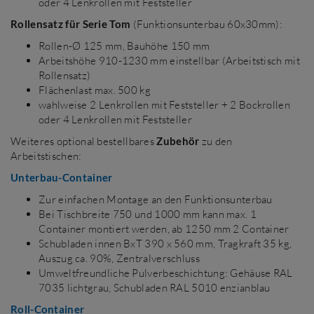
oder 4 Lenkrollen mit Feststeller
Rollensatz für Serie Tom
(Funktionsunterbau 60x30mm):
Rollen-Ø 125 mm, Bauhöhe 150 mm
Arbeitshöhe 910-1230 mm einstellbar (Arbeitstisch mit
Rollensatz)
Flächenlast max. 500 kg
wahlweise 2 Lenkrollen mit Feststeller + 2 Bockrollen
oder 4 Lenkrollen mit Feststeller
Weiteres optional bestellbares
Zubehör
zu den
Arbeitstischen:
Unterbau-Container
Zur einfachen Montage an den Funktionsunterbau
Bei Tischbreite 750 und 1000 mm kann max. 1
Container montiert werden, ab 1250 mm 2 Container
Schubladen innen BxT 390 x 560 mm, Tragkraft 35 kg,
Auszug ca. 90%, Zentralverschluss
Umweltfreundliche Pulverbeschichtung: Gehäuse RAL
7035 lichtgrau, Schubladen RAL 5010 enzianblau
Roll-Container