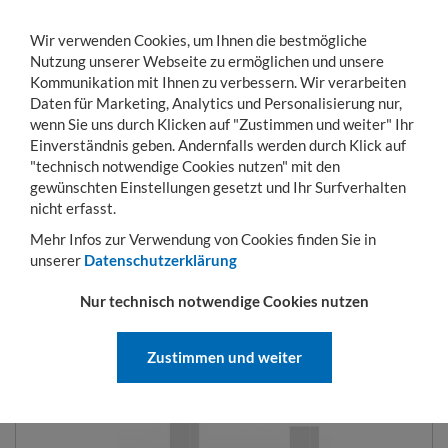
Wir verwenden Cookies, um Ihnen die bestmögliche
Nutzung unserer Webseite zu ermöglichen und unsere
Kommunikation mit Ihnen zu verbessern. Wir verarbeiten
Daten für Marketing, Analytics und Personalisierung nur,
wenn Sie uns durch Klicken auf "Zustimmen und weiter" Ihr
Einverständnis geben. Andernfalls werden durch Klick auf
KONTO
WARENKORB
MENÜ
Toggle
"technisch notwendige Cookies nutzen" mit den
navigation
gewünschten Einstellungen gesetzt und Ihr Surfverhalten
Sie sind hier:
Betriebseinrichtung
Arbeitstische und Werkbänke
Rollensätze 
nicht erfasst.
Mehr Infos zur Verwendung von Cookies finden Sie in
unserer
Datenschutzerklärung
ROLLENSÄTZE FÜR
Nur technisch notwendige Cookies nutzen
HÖHENVERSTELLBARE
ARBEITSTISCHE
Zustimmen und weiter