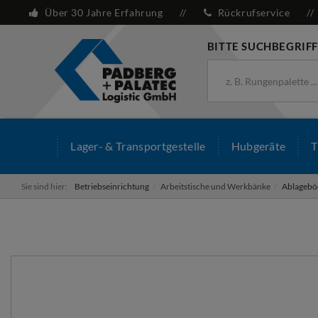
Über 30 Jahre Erfahrung
Rückrufservice
BITTE SUCHBEGRIFF
Lager- & Transportgestelle
Hubgeräte
T
Sie sind hier:
Betriebseinrichtung
Arbeitstische und Werkbänke
Ablageböd