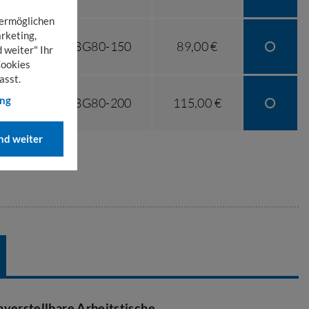
 ermöglichen
rketing,
06-ABG80-150
89,00 €
 weiter" Ihr
Cookies
asst.
ung
06-ABG80-200
115,00 €
d weiter
verstellbare Arbeitstische