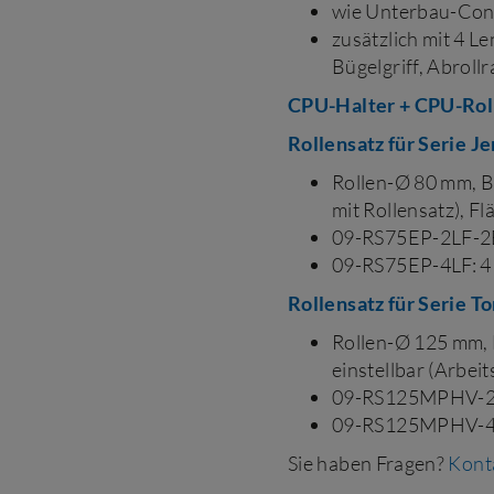
wie Unterbau-Con
zusätzlich mit 4 Le
Bügelgriff, Abrol
CPU-Halter + CPU-Rol
Rollensatz für Serie Je
Rollen-Ø 80 mm, B
mit Rollensatz), F
09-RS75EP-2LF-2B: 
09-RS75EP-4LF: 4 L
Rollensatz für Serie T
Rollen-Ø 125 mm,
einstellbar (Arbeit
09-RS125MPHV-2LF-
09-RS125MPHV-4LF:
Sie haben Fragen?
Konta