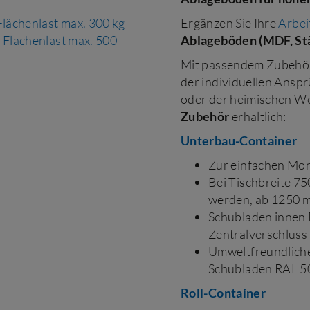
lächenlast max. 300 kg
Ergänzen Sie Ihre
Arbei
 Flächenlast max. 500
Ablageböden (MDF, St
Mit passendem Zubehör 
der individuellen Anspr
oder der heimischen We
Zubehör
erhältlich:
Unterbau-Container
Zur einfachen Mo
Bei Tischbreite 7
werden, ab 1250 
Schubladen innen 
Zentralverschluss
Umweltfreundliche
Schubladen RAL 5
Roll-Container