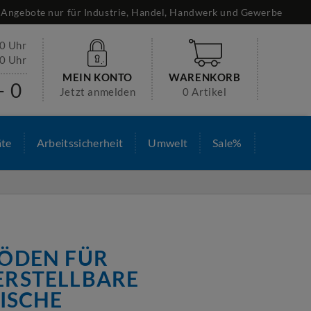
Angebote nur für Industrie, Handel, Handwerk und Gewerbe
30 Uhr
00 Uhr
MEIN KONTO
WARENKORB
- 0
Jetzt anmelden
0 Artikel
äte
Arbeitssicherheit
Umwelt
Sale%
ÖDEN FÜR
RSTELLBARE
ISCHE