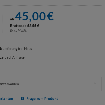
45,00
€
ab
Brutto: ab
53,55
€
Exkl. MwSt.
N:
Lieferung frei Haus
rzeit auf Anfrage
iante wählen
arianten
Frage zum Produkt