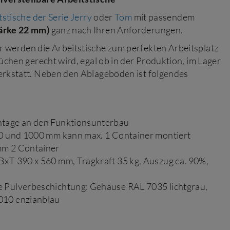
tstische der Serie Jerry
oder
Tom
mit passendem
ärke 22 mm)
ganz nach Ihren Anforderungen.
werden die Arbeitstische zum perfekten Arbeitsplatz
üchen gerecht wird, egal ob in der Produktion, im Lager
rkstatt. Neben den Ablageböden ist folgendes
ntage an den Funktionsunterbau
50 und 1000 mm kann max. 1 Container montiert
mm 2 Container
BxT 390 x 560 mm, Tragkraft 35 kg, Auszug ca. 90%,
 Pulverbeschichtung: Gehäuse RAL 7035 lichtgrau,
010 enzianblau