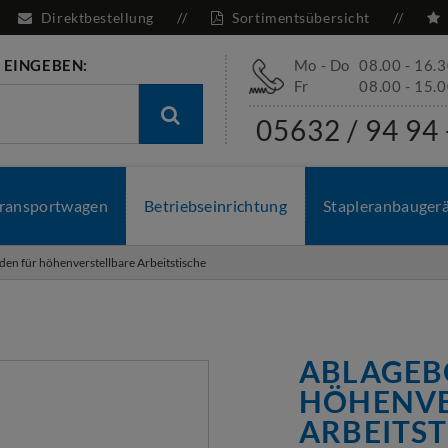
Direktbestellung
Sortimentsübersicht
 EINGEBEN:
Mo - Do
08.00 - 16.
Fr
08.00 - 15.
05632 / 94 94 
ransportwagen
Betriebseinrichtung
Stapleranbauger
en für höhenverstellbare Arbeitstische
ABLAGEB
HÖHENVE
ARBEITST