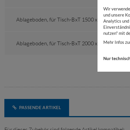
Wir verwenden
und unsere Ko
Ablageboden,
für Tisch-BxT 1500 x 800 mm
Analytics und
Einverständni
nutzen" mit d
Mehr Infos zu
Ablageboden,
für Tisch-BxT 2000 x 800 mm
Nur technisc
PASSENDE ARTIKEL
Für dieses Zubehör sind folgende Artikel kompatibel: